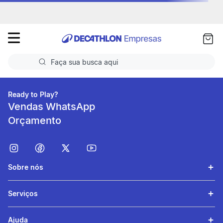
as
ui
Faça sua busca aqui
Termos mais buscados
Ready to Play?
Vendas WhatsApp
1
º
Futebol
Orçamento
2
º
Basquete
3
º
Corrida
Sobre nós
4
º
Volei
5
º
Futebol Campo
Serviços
Ajuda