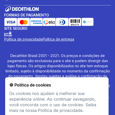
FORMAS DE PAGAMENTO
SITE SEGURO
Política de privacidade
Política de entrega
Decathlon Brasil 2001 - 2021. Os preços e condições de
pagamento são exclusivas para o site e podem divergir das
lojas físicas. Os artigos disponibilizados no site tem estoque
limitado, sujeito à disponibilidade no momento da confirmação
do pagamento. Vendas sujeitas a análise e confirmação de
dados. O site
www.decathlon.com.br
e
🍪 Política de cookies
www.decathlonpro.com.br
são administrados por: IGUASPORT
LTDA CNPJ 02.314.041/0021-21. Rua AV. Cerqueira César
Os cookies nos ajudam a melhorar sua
Coimbra, 626, Alphaville Industrial, Barueri - SP - 06465-090.
experiência online. Ao continuar navegando,
Todos os Direitos Reservados. Copyright - 2021.
você concorda com o uso de cookies. Saiba
mais na nossa Política de privacidade.