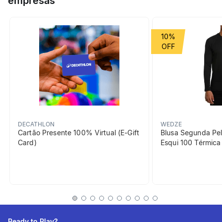
empresas
hídrico e fortalecer o sistema imunológico em treinos e
atividades intensas.
Grupo de Esporte
Nutrição e cuidados
10%
beneficiosDoProduto
DECATHLON
WEDZE
Cartão Presente 100% Virtual (E-Gift
Blusa Segunda Pel
Card)
Esqui 100 Térmic
Contribui para uma
função muscular
normal
Suporte à função muscular e
ao desempenho físico.
Ready to Play?