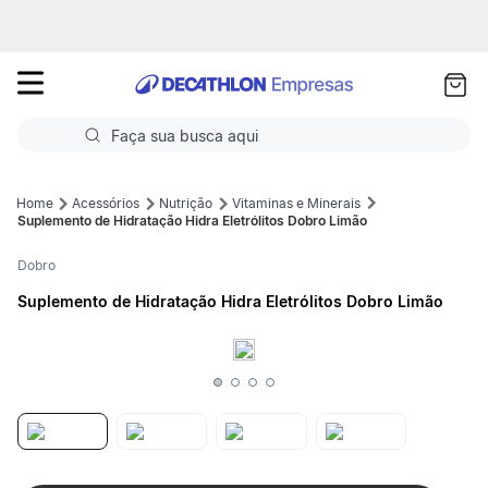
as
ui
Faça sua busca aqui
Termos mais buscados
Acessórios
Nutrição
Vitaminas e Minerais
Suplemento de Hidratação Hidra Eletrólitos Dobro Limão
1
º
Futebol
Dobro
2
º
Corrida
Suplemento de Hidratação Hidra Eletrólitos Dobro Limão
3
º
Basquete
4
º
Volei
5
º
Futebol Campo