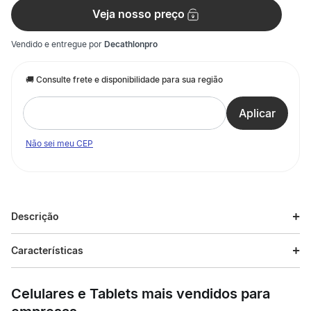
Veja nosso preço
Vendido e entregue por
Decathlonpro
Não sei meu CEP
Descrição
Descrição do produto
Características
Suplemento desenvolvido para repor eletrólitos e hidratar
Especificações
durante atividades físicas, combinando os sabores
Celulares e Tablets mais vendidos para
refrescantes de laranja e morango com vitamina C. Fórmula
com eletrólitos e vitamina C, ideal para manter o equilíbrio
Esporte
Triathlon