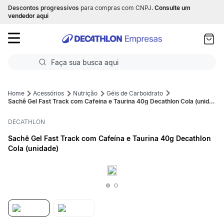
Descontos progressivos
para compras com CNPJ.
Consulte um
as
vendedor aqui
ui
Faça sua busca aqui
Termos mais buscados
Acessórios
Nutrição
Géis de Carboidrato
Sachê Gel Fast Track com Cafeína e Taurina 40g Decathlon Cola (unidade)
1
º
Futebol
DECATHLON
2
º
Basquete
Sachê Gel Fast Track com Cafeína e Taurina 40g Decathlon
Cola (unidade)
3
º
Corrida
4
º
Volei
5
º
Futebol Campo