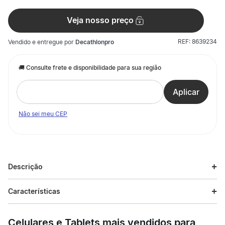
Veja nosso preço
REF:
8639234
Vendido e entregue por
Decathlonpro
Não sei meu CEP
Descrição
Descrição do produto
Características
Desenvolvido para Suplemento energético em gel para atletas.
Especificações
Rico em vitaminas C e Carboidrato (Vendido unidade).
Celulares e Tablets mais vendidos para