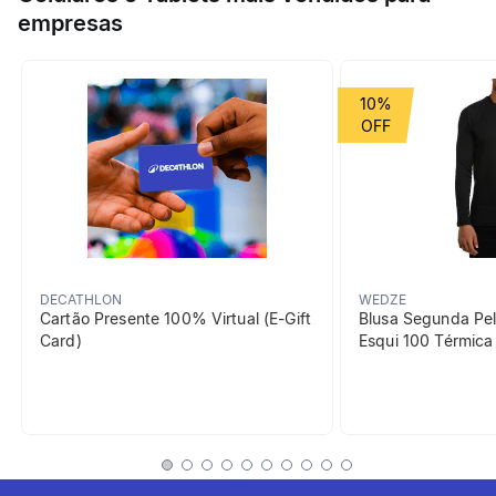
empresas
Esporte
Corrida, Nutrição, Trail
Running, Triathlon
Grupo de Esporte
Nutrição e cuidados
10%
beneficiosDoProduto
DECATHLON
WEDZE
Cartão Presente 100% Virtual (E-Gift
Blusa Segunda Pel
Card)
Esqui 100 Térmic
Valor energético
Fonte de energia.