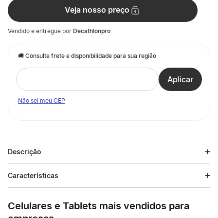
Veja nosso preço
Vendido e entregue por
Decathlonpro
Não sei meu CEP
Descrição
Descrição do produto
Características
Nossas equipes de design desenvolveram este retrovisor de
Especificações
bicicleta para permitir que você tenha mais visibilidade.
Celulares e Tablets mais vendidos para
Rétroviseur de vélo, réglable et efficace, pour voir derrière soi à
vélo en toute tranquillité.
Esporte
Ciclismo urbano