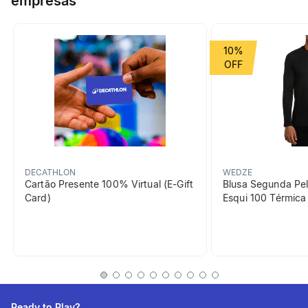
empresas
Grupo de Esporte
Ciclismo
10%
Cor Predominante
preto
beneficiosDoProduto
DECATHLON
WEDZE
Cartão Presente 100% Virtual (E-Gift
Blusa Segunda Pel
Card)
Esqui 100 Térmic
Eficácia visual
Espelho largo e convexo
para um maior campo de
visão. Regulação 3
Ready to Play?