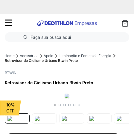
as
ui
Faça sua busca aqui
Termos mais buscados
Acessórios
Apoio
Iluminação e Fontes de Energia
Retrovisor de Ciclismo Urbano Btwin Preto
1
º
Futebol
BTWIN
2
º
Corrida
Retrovisor de Ciclismo Urbano Btwin Preto
3
º
Basquete
4
º
Volei
10%
5
º
Futebol Campo