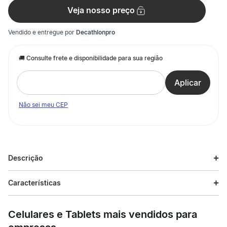
Veja nosso preço
Vendido e entregue por
Decathlonpro
Não sei meu CEP
Descrição
Descrição do produto
Características
O 100% Whey Refil 900g Chocolate Max Titanium é o
Especificações
suplemento ideal para praticantes de musculação, corrida e
Celulares e Tablets mais vendidos para
triatlo que buscam performance avançada. Com alto valor
biológico e rápida digestão, a porção de 30g fornece 21g de
Esporte
Treino Cardio