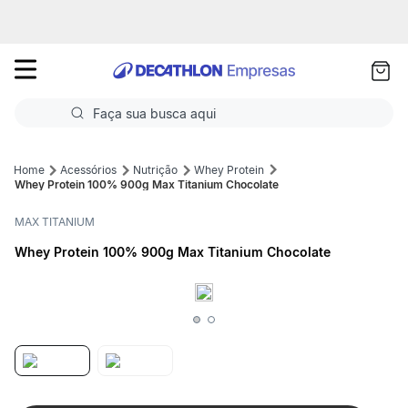
as
ui
Faça sua busca aqui
Termos mais buscados
Acessórios
Nutrição
Whey Protein
Whey Protein 100% 900g Max Titanium Chocolate
1
º
Futebol
MAX TITANIUM
2
º
Basquete
Whey Protein 100% 900g Max Titanium Chocolate
3
º
Corrida
4
º
Volei
5
º
Futebol Campo