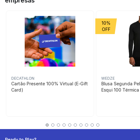
empresas
proteína, 4.686mg de BCAAs e 10g de aminoácidos essenciais.
Fórmula zero glúten.
Grupo de Esporte
Academia
10%
beneficiosDoProduto
DECATHLON
WEDZE
Cartão Presente 100% Virtual (E-Gift
Blusa Segunda Pel
Card)
Esqui 100 Térmic
Sem glúten
Fórmula segura, com
proteína zero glúten.
Ready to Play?