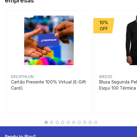
empresas
em treinos ou lazer para se divertir com toda família.
Grupo de Esporte
Raquetes
10%
beneficiosDoProduto
DECATHLON
WEDZE
Cartão Presente 100% Virtual (E-Gift
Blusa Segunda Pel
Card)
Esqui 100 Térmic
Composição
Nylon e ferro
informacoesTecnicas
Peso aproximado:
Ready to Play?