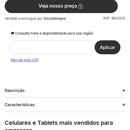
Veja nosso preço
REF:
8633210
Vendido e entregue por
Decathlonpro
Não sei meu CEP
Descrição
Descrição do produto
Características
A Rede de Tênis de Mesa com Suporte Vollo foi desenvolvida
Especificações
para quem não abre mão de qualidade e praticidade. Com
Celulares e Tablets mais vendidos para
padrão oficial das federações e confederações de tênis de
mesa, a rede pode ser utilizada tanto em competições, quanto
Esporte
Tênis de Mesa