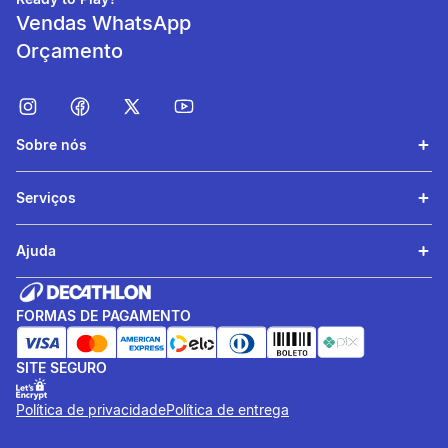
Vendas WhatsApp
342 g
Orçamento
Dimensões
aproximadas:
177 x 14,5 x 0,2 cm
Sobre nós
Suporte:
Serviços
Graças ao seu suporte em
modelo alicate, você vai
Ajuda
levar apenas alguns minutos
para instalar, garantindo
rápida fixação à mesa.
FORMAS DE PAGAMENTO
Adaptabilidade:
SITE SEGURO
A rede é super adaptável a
Política de privacidade
Política de entrega
diversos tipos e tamanhos de
mesa de ping-pong.