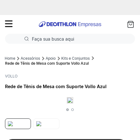
as
ui
Faça sua busca aqui
Termos mais buscados
Acessórios
Apoio
Kits e Conjuntos
Rede de Tênis de Mesa com Suporte Vollo Azul
1
º
Futebol
VOLLO
2
º
Basquete
Rede de Tênis de Mesa com Suporte Vollo Azul
3
º
Corrida
4
º
Volei
5
º
Futebol Campo