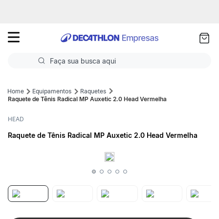
as
ui
Faça sua busca aqui
Termos mais buscados
Equipamentos
Raquetes
Raquete de Tênis Radical MP Auxetic 2.0 Head Vermelha
1
º
Futebol
HEAD
2
º
Basquete
Raquete de Tênis Radical MP Auxetic 2.0 Head Vermelha
3
º
Corrida
4
º
Volei
5
º
Futebol Campo