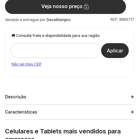
Veja nosso preço
REF:
8984717
Vendido e entregue por
Decathlonpro
Não sei meu CEP
Descrição
Descrição do produto
Características
Raquete inovadora com tecnologia Auxetic 2.0,
Especificações
proporcionando maior estabilidade e spin, além de uma
Celulares e Tablets mais vendidos para
sensação de impacto nítida. Projetada para jogadores
avançados, a versátil RADICAL MP conta com tecnologias
Esporte
Tennis