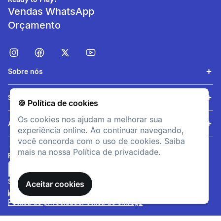
Peso (sem corda):
Vendas WhatsApp
300 g | 10.6 oz
Orçamento
Equilíbrio
320mm (Equilibrada);
Sobre nós
Comprimento:
Serviços
🍪 Política de cookies
685 mm / 27
Os cookies nos ajudam a melhorar sua
Ajuda
experiência online. Ao continuar navegando,
Padrão de
você concorda com o uso de cookies. Saiba
Encordoamento
mais na nossa Política de privacidade.
FORMAS DE PAGAMENTO
16x19
SITE SEGURO
Aceitar cookies
Stiffness:
Política de privacidade
Política de entrega
66