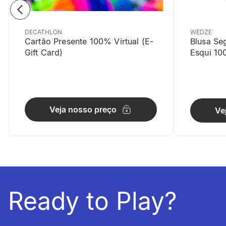
DECATHLON
WEDZE
Cartão Presente 100% Virtual (E-
Blusa Se
Gift Card)
Esqui 10
Controlo
O controlo d
Veja nosso preço
Ve
Ready to Play?