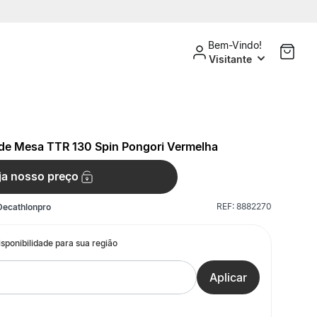
Bem-Vindo!
Visitante
 de Mesa TTR 130 Spin Pongori Vermelha
ja nosso preço
REF:
8882270
Decathlonpro