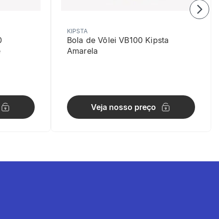
KIPSTA
0
Bola de Vôlei VB100 Kipsta
e
Amarela
Veja nosso preço