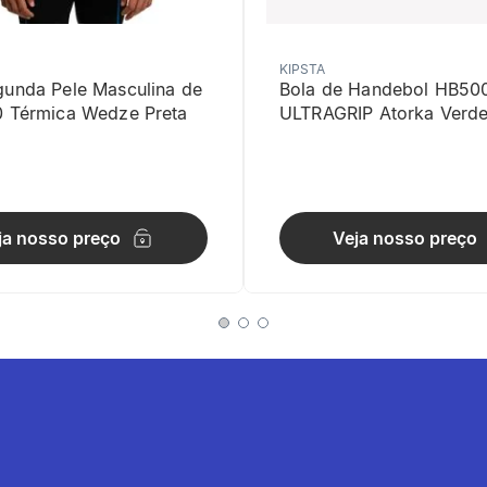
KIPSTA
gunda Pele Masculina de
Bola de Handebol HB50
0 Térmica Wedze Preta
ULTRAGRIP Atorka Verd
a raquete facilita a devolução da bola.
ja nosso preço
Veja nosso preço