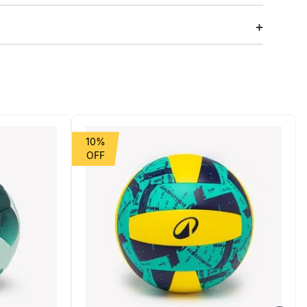
ente na escola ou num clube. Esta raquete de ping pong
ados e certificada pela ITTF.
10%