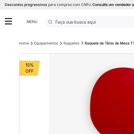
Descontos progressivos
para compras com CNPJ.
Consulte um vendedor a
Faça sua busca aqui
MENU
Termos mais buscados
Equipamentos
Raquetes
Raquete de Tênis de Mesa T
1
º
Futebol
15%
2
º
Corrida
3
º
Basquete
4
º
Volei
5
º
Futebol Campo