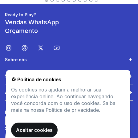
Ready to Play?
informacoesTecnicas
Vendas WhatsApp
Composição
Orçamento
[EN] Blade (racket): 80% -
Polipropileno (PP) -
Reciclado20% - TALC. [EN]
Rubber: 100% - Estireno
etileno butadieno estireno
Sobre nós
(SEBS).
Serviços
🍪 Política de cookies
Porque razão é a
raquete perfeita para
Os cookies nos ajudam a melhorar sua
Ajuda
os principiantes?
experiência online. Ao continuar navegando,
você concorda com o uso de cookies. Saiba
Nossa equipe de design
mais na nossa Política de privacidade.
criou esta raquete para
FORMAS DE PAGAMENTO
atender às necessidades dos
iniciantes. A pega
SITE SEGURO
Aceitar cookies
ergonômica e a elevada
tolerância da PPR 100