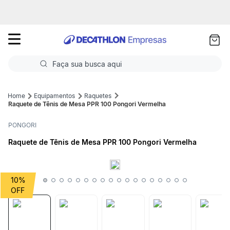
as
ui
Faça sua busca aqui
Termos mais buscados
Equipamentos
Raquetes
Raquete de Tênis de Mesa PPR 100 Pongori Vermelha
1
º
Futebol
PONGORI
2
º
Corrida
Raquete de Tênis de Mesa PPR 100 Pongori Vermelha
3
º
Basquete
4
º
Volei
10%
5
º
Futebol Campo