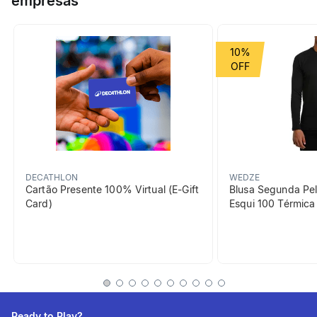
empresas
Grupo de Esporte
Montanha
10%
Cor Predominante
branco
beneficiosDoProduto
DECATHLON
WEDZE
Cartão Presente 100% Virtual (E-Gift
Blusa Segunda Pel
Card)
Esqui 100 Térmic
Hidratação
Uma pastilha de Clor-in é
suficiente para potabilizar e
manter protegido 1L.
Ready to Play?