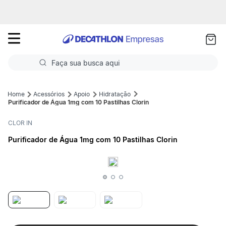
as
ui
Faça sua busca aqui
Termos mais buscados
Acessórios
Apoio
Hidratação
Purificador de Água 1mg com 10 Pastilhas Clorin
1
º
Futebol
CLOR IN
2
º
Basquete
Purificador de Água 1mg com 10 Pastilhas Clorin
3
º
Corrida
4
º
Volei
5
º
Futebol Campo