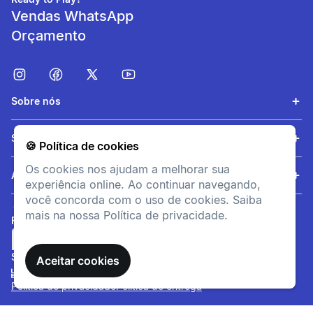
Vendas WhatsApp
Orçamento
informacoesTecnicas
Características:
Clor-in Potabilizador De
Água Consumo Humano
Sobre nós
1mg. Cada cartela possui 10
pastilhas de água para
consumo humano.
Serviços
🍪 Política de cookies
Proporciona água potável de
qualquer fonte em qualquer
Os cookies nos ajudam a melhorar sua
Ajuda
lugar. Recomendado para
experiência online. Ao continuar navegando,
ocasiões onde haja dúvidas
você concorda com o uso de cookies. Saiba
sobre a qualidade da água,
mais na nossa Política de privacidade.
FORMAS DE PAGAMENTO
eficácia comprovada,
totalmente seguro e inócuo à
saúde, de fácil utilização,
SITE SEGURO
Aceitar cookies
transporte e
armazenamento. Possui
Política de privacidade
Política de entrega
princípio ativo aprovado pela
Organização Mundial da