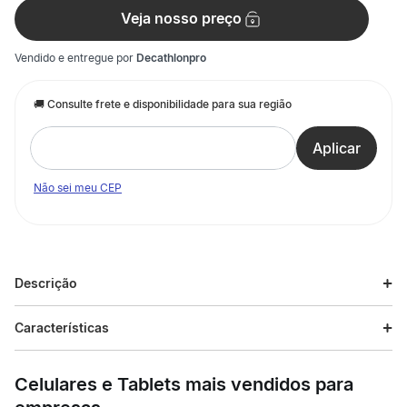
Veja nosso preço
Vendido e entregue por
Decathlonpro
Não sei meu CEP
Descrição
Descrição do produto
Características
o tratamento de água em recipientes de 1 litro. Torna a água de
Especificações
origem duvidosa potável!
Celulares e Tablets mais vendidos para
Esporte
Trilha e Trekking