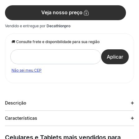
Veja nosso preço
Vendido e entregue por
Decathlonpro
Não sei meu CEP
Descrição
Descrição do produto
Características
Desenvolvido para proteger os dentes em esportes com
Especificações
impacto na região da bocal. Este modelo é indicado para
Celulares e Tablets mais vendidos para
adulto. A proteção de dentes termomoldável para adultos que