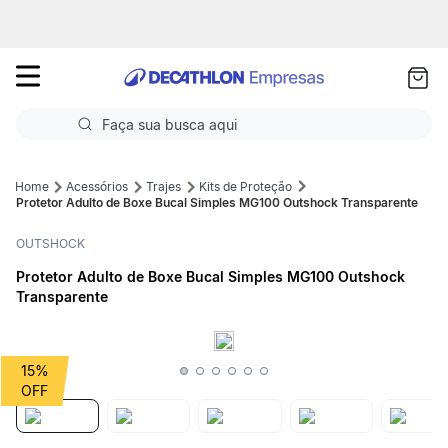
as
ui
Faça sua busca aqui
Termos mais buscados
Acessórios
Trajes
Kits de Proteção
Protetor Adulto de Boxe Bucal Simples MG100 Outshock Transparente
1
º
Futebol
OUTSHOCK
2
º
Basquete
Protetor Adulto de Boxe Bucal Simples MG100 Outshock
Transparente
3
º
Corrida
4
º
Volei
15%
5
º
Futebol Campo