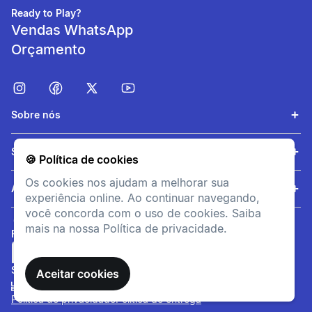
Ready to Play?
Vendas WhatsApp
Orçamento
Sobre nós
Respiração facilitada
Serviços
🍪 Política de cookies
Espaço de 2 mm para
assegurar ventilação durante
Os cookies nos ajudam a melhorar sua
a prática.
Ajuda
experiência online. Ao continuar navegando,
você concorda com o uso de cookies. Saiba
mais na nossa Política de privacidade.
FORMAS DE PAGAMENTO
SITE SEGURO
Aceitar cookies
Política de privacidade
Política de entrega