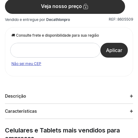
Veja nosso preço
REF:
8605509
Vendido e entregue por
Decathlonpro
Não sei meu CEP
Descrição
Descrição do produto
Características
O conjunto de proteções para as primeiras sensações de
Especificações
deslize da criança. Conforto e segurança para a prática de
Celulares e Tablets mais vendidos para
patins, trotinete ou skate. Proteções de pulso, cotoveleiras e
joelheiras, a base para uma prática segura.
Esporte
Patins