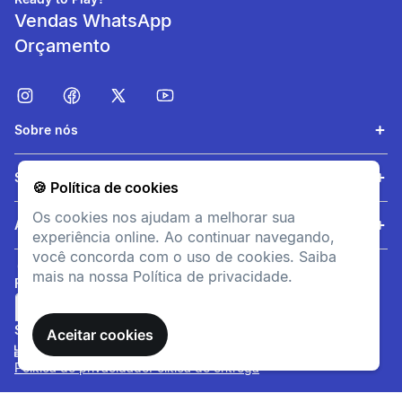
Vendas WhatsApp
Orçamento
Sobre nós
Ajustável
Serviços
🍪 Política de cookies
Fácil regulação do tamanho
Os cookies nos ajudam a melhorar sua
graças às bandas
Ajuda
experiência online. Ao continuar navegando,
autoaderentes elásticas.
você concorda com o uso de cookies. Saiba
mais na nossa Política de privacidade.
FORMAS DE PAGAMENTO
SITE SEGURO
Aceitar cookies
Política de privacidade
Política de entrega