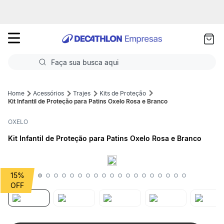
as
ui
Faça sua busca aqui
Termos mais buscados
Acessórios
Trajes
Kits de Proteção
Kit Infantil de Proteção para Patins Oxelo Rosa e Branco
1
º
Futebol
OXELO
2
º
Basquete
Kit Infantil de Proteção para Patins Oxelo Rosa e Branco
3
º
Corrida
4
º
Volei
15%
5
º
Futebol Campo