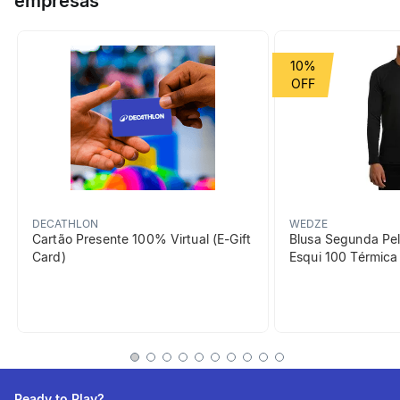
empresas
Grupo de Esporte
Mais esportes
10%
beneficiosDoProduto
DECATHLON
WEDZE
Cartão Presente 100% Virtual (E-Gift
Blusa Segunda Pel
Card)
Esqui 100 Térmic
Proteção dos impactos
A criança ficará protegida
graças à estrutura plástica
com reforços em espuma.
Ready to Play?