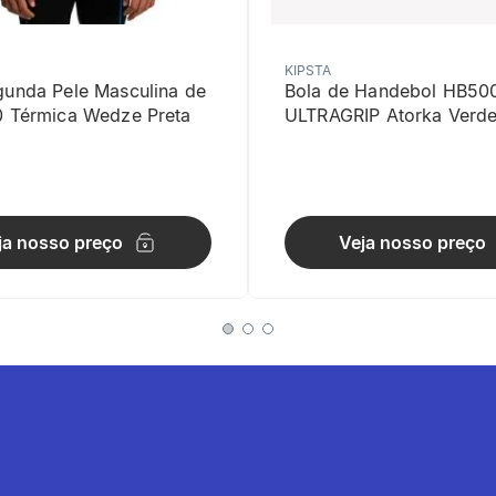
KIPSTA
gunda Pele Masculina de
Bola de Handebol HB50
0 Térmica Wedze Preta
ULTRAGRIP Atorka Verd
compartments
ja nosso preço
Veja nosso preço
lsos com zíper e compartimentos específicos para cartões de crédito