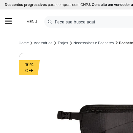
Descontos progressivos
para compras com CNPJ.
Consulte um vendedor a
Faça sua busca aqui
MENU
Termos mais buscados
Acessórios
Trajes
Necessaires e Pochetes
Pochete
1
º
Futebol
10%
2
º
Basquete
3
º
Corrida
4
º
Volei
5
º
Futebol Campo