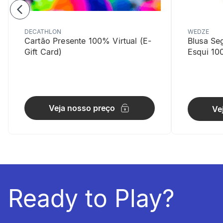
DECATHLON
WEDZE
Cartão Presente 100% Virtual (E-
Blusa Se
Gift Card)
Esqui 10
Multiple 
Veja nosso preço
Ve
Possui 2 bo
Ready to Play?