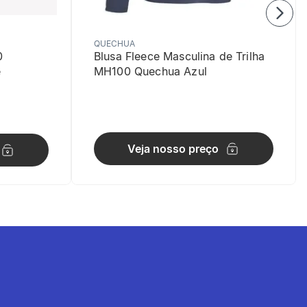
QUECHUA
0
Blusa Fleece Masculina de Trilha
e
MH100 Quechua Azul
Veja nosso preço
.