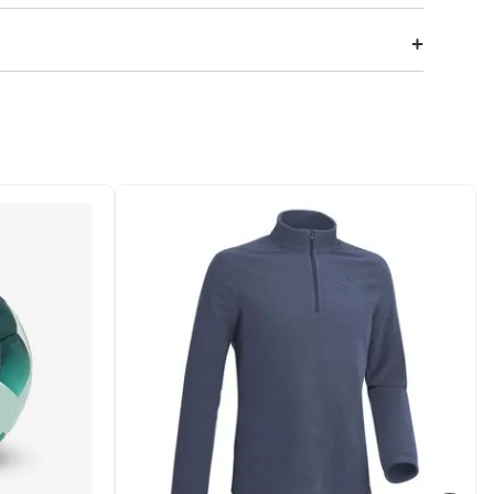
u design ultrafino permite que você a use discretamente por
protegidos e organizados. Com dois bolsos e divisórias
s.