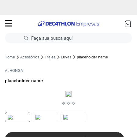
as
ui
Faça sua busca aqui
Termos mais buscados
Acessórios
Trajes
Luvas
placeholder name
1
º
Futebol
ALHONGA
placeholder name
2
º
Corrida
3
º
Basquete
4
º
Volei
5
º
Futebol Campo