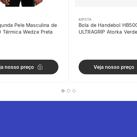
KIPSTA
gunda Pele Masculina de
Bola de Handebol HB50
0 Térmica Wedze Preta
ULTRAGRIP Atorka Verd
de Utilização
ve e confortável para acompanhar treinos e deslocamentos diários.
ja nosso preço
Veja nosso preço