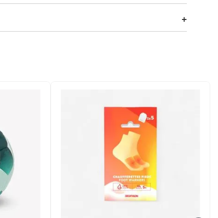
oteção e conforto durante as pedaladas. Desenvolvido em
 fixação e estabilidade, evitando que a peça escorregue.