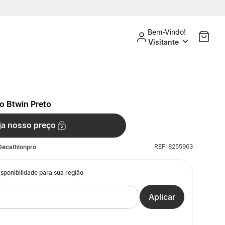
Bem-Vindo!
Visitante
mo Btwin Preto
ja nosso preço
REF:
8255963
Decathlonpro