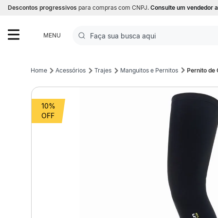
Descontos progressivos
para compras com CNPJ.
Consulte um vendedor a
Faça sua busca aqui
MENU
Termos mais buscados
Acessórios
Trajes
Manguitos e Pernitos
Pernito de 
1
º
Futebol
10%
2
º
Basquete
3
º
Corrida
4
º
Volei
5
º
Futebol Campo