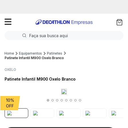
as
ui
Faça sua busca aqui
Termos mais buscados
Equipamentos
Patinetes
Patinete Infantil M900 Oxelo Branco
1
º
Futebol
OXELO
2
º
Corrida
Patinete Infantil M900 Oxelo Branco
3
º
Basquete
4
º
Volei
10%
5
º
Futebol Campo