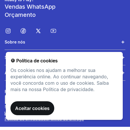
Vendas WhatsApp
Orçamento
Sobre nós
Serviços
🍪 Política de cookies
Fácil de usar
Os cookies nos ajudam a melhorar sua
Duplo sistema de dobragem
Ajuda
experiência online. Ao continuar navegando,
patenteado: dobragem alta 1
você concorda com o uso de cookies. Saiba
segundo e fácil em baixo.
mais na nossa Política de privacidade.
FORMAS DE PAGAMENTO
SITE SEGURO
Aceitar cookies
Política de privacidade
Política de entrega