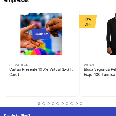
empresas
com posição de estacionamento integrada. Sistema duplo de
freio: manual e de pé.
Grupo de Esporte
Deslize Urbano
10%
beneficiosDoProduto
DECATHLON
WEDZE
Cartão Presente 100% Virtual (E-Gift
Blusa Segunda Pel
Card)
Esqui 100 Térmic
Qualidade de deslize
Grande roda DIANTEIRA
(200 mm) para maior
estabilidade e passar
obstáculos.
Ready to Play?