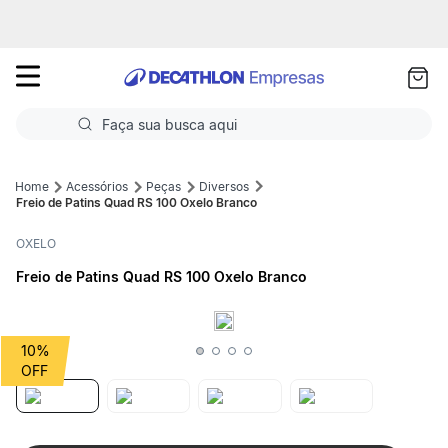
as
ui
Faça sua busca aqui
Termos mais buscados
Acessórios
Peças
Diversos
Freio de Patins Quad RS 100 Oxelo Branco
1
º
Futebol
OXELO
2
º
Basquete
Freio de Patins Quad RS 100 Oxelo Branco
3
º
Corrida
4
º
Volei
10%
5
º
Futebol Campo