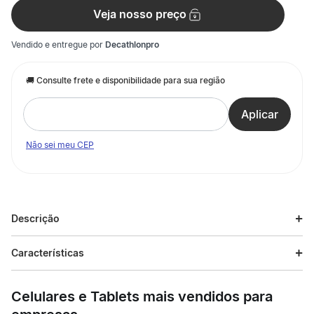
Veja nosso preço
Vendido e entregue por
Decathlonpro
Não sei meu CEP
Descrição
Descrição do produto
Características
substituir os vossos travões de Patins Quad e patins Quad
Especificações
Artístico.
Celulares e Tablets mais vendidos para
Esporte
Patins