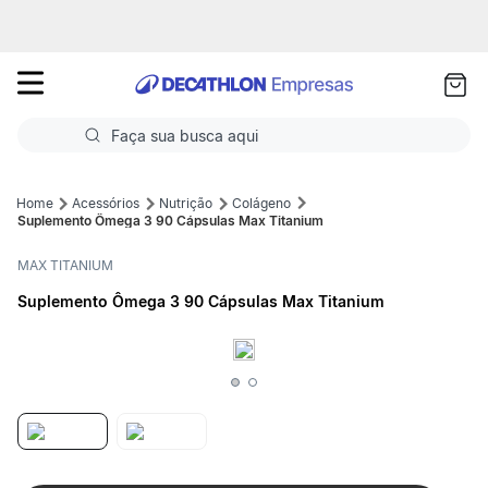
as
ui
Faça sua busca aqui
Termos mais buscados
Acessórios
Nutrição
Colágeno
Suplemento Ômega 3 90 Cápsulas Max Titanium
1
º
Futebol
MAX TITANIUM
2
º
Basquete
Suplemento Ômega 3 90 Cápsulas Max Titanium
3
º
Corrida
4
º
Volei
5
º
Futebol Campo