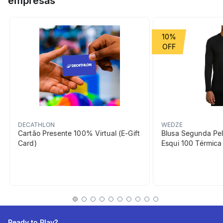
empresas
triglicerídeos (TG) para rápida absorção e menor desconforto
gástrico.
Grupo de Esporte
Academia
10%
Cor Predominante
preto
beneficiosDoProduto
DECATHLON
WEDZE
Cartão Presente 100% Virtual (E-Gift
Blusa Segunda Pel
Card)
Esqui 100 Térmic
Composição
Forma de TG (triglicerídeos)
de fácil reconhecimento e
absorção pelo organismo.
Ready to Play?