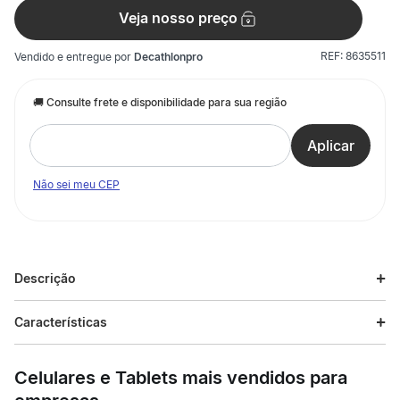
Veja nosso preço
REF:
8635511
Vendido e entregue por
Decathlonpro
Não sei meu CEP
Descrição
Descrição do produto
Características
O Ômega 3 90 Cápsulas Max Titanium é o suplemento ideal
Especificações
para adultos maiores de 19 anos praticantes de musculação,
Celulares e Tablets mais vendidos para
corrida e academia. À base de óleo de peixe livre de metais
pesados (Selo MEG-3), fornece EPA e DHA na forma de
Esporte
Musculação