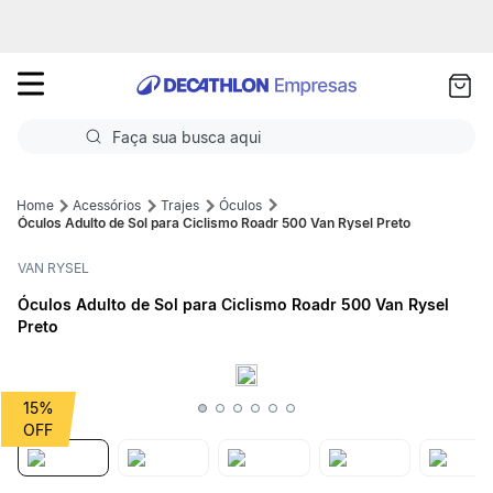
as
ui
Faça sua busca aqui
Termos mais buscados
Acessórios
Trajes
Óculos
Óculos Adulto de Sol para Ciclismo Roadr 500 Van Rysel Preto
1
º
Futebol
VAN RYSEL
2
º
Corrida
Óculos Adulto de Sol para Ciclismo Roadr 500 Van Rysel
Preto
3
º
Basquete
4
º
Volei
15%
5
º
Futebol Campo