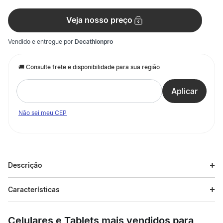
Veja nosso preço
Vendido e entregue por
Decathlonpro
Não sei meu CEP
Descrição
Descrição do produto
Características
Nossos engenheiros projetaram esses óculos de sol para uso
Especificações
em dias ensolarados com lentes 100% Anti-UV Categoria 3.
Celulares e Tablets mais vendidos para
Ideal para rostos estreitos a médios, o Roadr 500 oferece