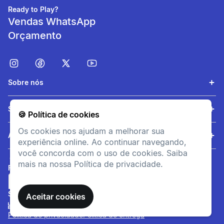
dias ensolarados
Ready to Play?
Vendas WhatsApp
Orçamento
Sobre nós
Serviços
🍪 Política de cookies
Os cookies nos ajudam a melhorar sua
Anti-embaciamento /
Ajuda
experiência online. Ao continuar navegando,
anti-vapor
você concorda com o uso de cookies. Saiba
Aberturas de ventilação nas
mais na nossa Política de privacidade.
FORMAS DE PAGAMENTO
lentes:reduz o embaçamento
SITE SEGURO
Aceitar cookies
Política de privacidade
Política de entrega