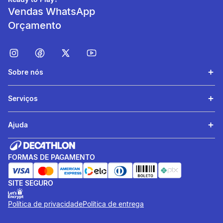
Vendas WhatsApp
Orçamento
Sobre nós
Resistência à abrasão
Serviços
Parta para a aventura com a
confiança de reforços
Ajuda
resistentes.
FORMAS DE PAGAMENTO
Respirabilidade
SITE SEGURO
Se o ritmo se acelerar, o
tecido de poliéster elimina a
Política de privacidade
Política de entrega
transpiração.