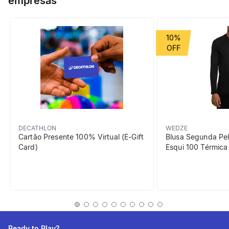
empresas
graças aos reforços resistentes incorporados
Grupo de Esporte
Montanha
10%
beneficiosDoProduto
DECATHLON
WEDZE
Cartão Presente 100% Virtual (E-Gift
Blusa Segunda Pel
Card)
Esqui 100 Térmic
Calor
Protege do frio entre 7 e 10
ºC devido ao tecido polar
escovado (350 g/m²).
Ready to Play?