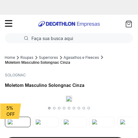
as
ui
Faça sua busca aqui
Termos mais buscados
Roupas
Superiores
Agasalhos e Fleeces
Moletom Masculino Solongnac Cinza
1
º
Futebol
SOLOGNAC
2
º
Basquete
Moletom Masculino Solongnac Cinza
3
º
Corrida
4
º
Volei
5%
5
º
Futebol Campo