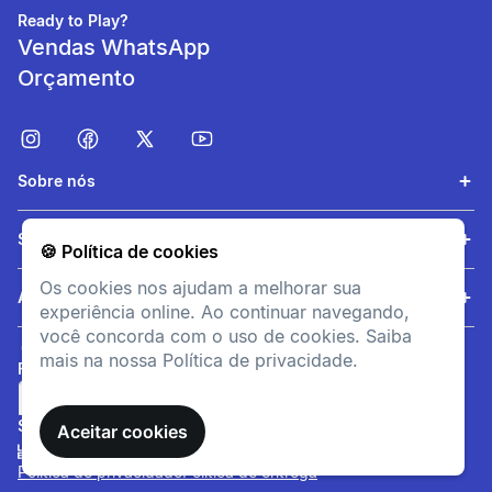
Ready to Play?
Vendas WhatsApp
Orçamento
Sobre nós
Compacidade
Serviços
🍪 Política de cookies
Compacta quando dobrada |
Os cookies nos ajudam a melhorar sua
Volume: 38 L | Dimensões:
Ajuda
experiência online. Ao continuar navegando,
60 x 60 x 10,5 cm
você concorda com o uso de cookies. Saiba
mais na nossa Política de privacidade.
FORMAS DE PAGAMENTO
SITE SEGURO
Aceitar cookies
Política de privacidade
Política de entrega