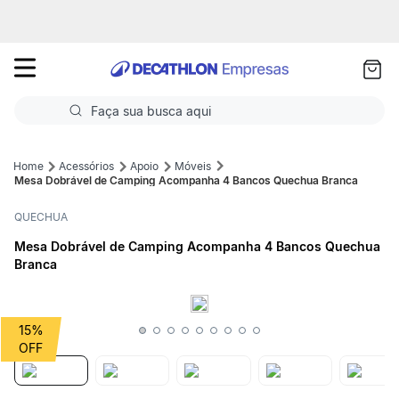
as
ui
Faça sua busca aqui
Termos mais buscados
Acessórios
Apoio
Móveis
Mesa Dobrável de Camping Acompanha 4 Bancos Quechua Branca
1
º
Futebol
QUECHUA
2
º
Basquete
Mesa Dobrável de Camping Acompanha 4 Bancos Quechua
Branca
3
º
Corrida
4
º
Volei
15%
5
º
Futebol Campo