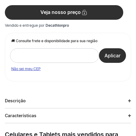
Veja nosso preço
Vendido e entregue por
Decathlonpro
Não sei meu CEP
Descrição
Descrição do produto
Características
Quer transformar suas refeições ao ar livre? Nossa mesa
Especificações
dobrável Quechua é a parceira ideal para seus acampamentos
Celulares e Tablets mais vendidos para
e piqueniques em família. Com tampo de 120 x 60 cm e quatro