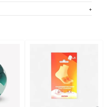
rio intenso. Com tecido de malha reforçado, design