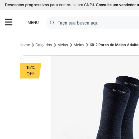
Descontos progressivos
para compras com CNPJ.
Consulte um vendedor a
Faça sua busca aqui
MENU
Termos mais buscados
Calçados
Meias
Meias
Kit 2 Pares de Meias Adult
1
º
Futebol
15%
2
º
Corrida
3
º
Basquete
4
º
Volei
5
º
Futebol Campo