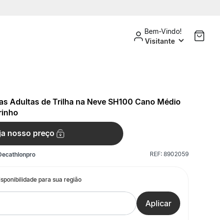
Bem-Vindo!
Visitante
ias Adultas de Trilha na Neve SH100 Cano Médio
rinho
ja nosso preço
REF:
8902059
Decathlonpro