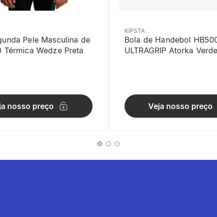
KIPSTA
gunda Pele Masculina de
Bola de Handebol HB50
0 Térmica Wedze Preta
ULTRAGRIP Atorka Verd
nto
ja nosso preço
Veja nosso preço
ços internos retém o calor e isola os pés em baixas temperaturas.