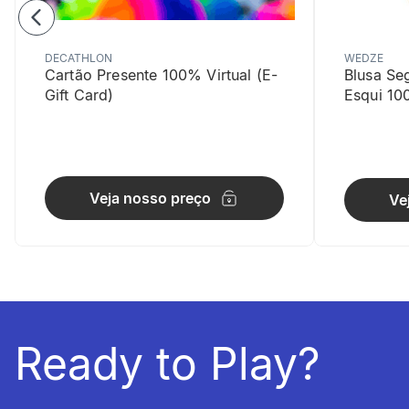
DECATHLON
WEDZE
Cartão Presente 100% Virtual (E-
Blusa Se
Gift Card)
Esqui 10
Aquecime
Veja nosso preço
Ve
Tricô com la
Ready to Play?