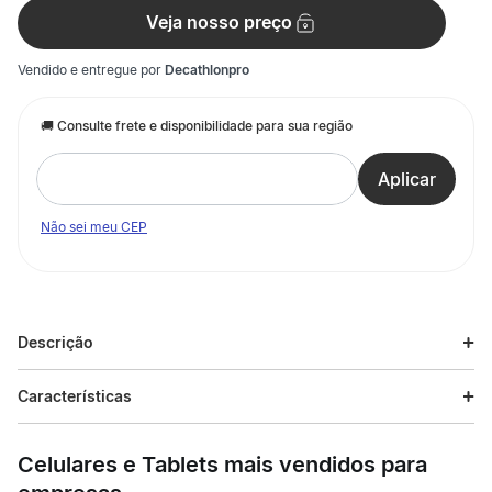
Veja nosso preço
Vendido e entregue por
Decathlonpro
Não sei meu CEP
Descrição
Descrição do produto
Características
Meias Inline Desenhadas com cano alto, conforto e proteção
Especificações
ideais para patinação e uso diário. As Meias Inline Desenhadas
Celulares e Tablets mais vendidos para
são perfeitas para patinação. De cano alto e tecido grosso,
oferecem conforto, absorção de suor e estilo com design
Esporte
Patins