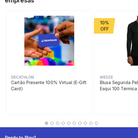
empresas
exclusivo.
Grupo de Esporte
Deslize Urbano
10%
beneficiosDoProduto
DECATHLON
WEDZE
Cartão Presente 100% Virtual (E-Gift
Blusa Segunda Pel
Card)
Esqui 100 Térmic
Absorção da humidade
Absorve o suor e mantém os
pés secos
Ready to Play?