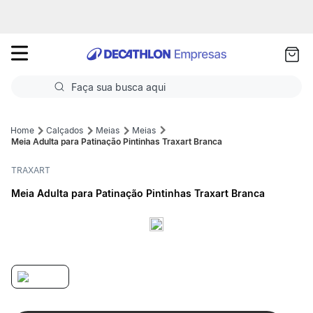
as
ui
Faça sua busca aqui
Termos mais buscados
Calçados
Meias
Meias
Meia Adulta para Patinação Pintinhas Traxart Branca
1
º
Futebol
TRAXART
2
º
Basquete
Meia Adulta para Patinação Pintinhas Traxart Branca
3
º
Corrida
4
º
Volei
5
º
Futebol Campo