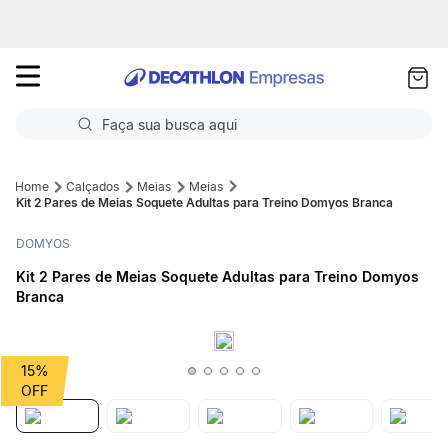
as
ui
Faça sua busca aqui
Termos mais buscados
Calçados
Meias
Meias
Kit 2 Pares de Meias Soquete Adultas para Treino Domyos Branca
1
º
Futebol
DOMYOS
2
º
Basquete
Kit 2 Pares de Meias Soquete Adultas para Treino Domyos
Branca
3
º
Corrida
4
º
Volei
15%
5
º
Futebol Campo