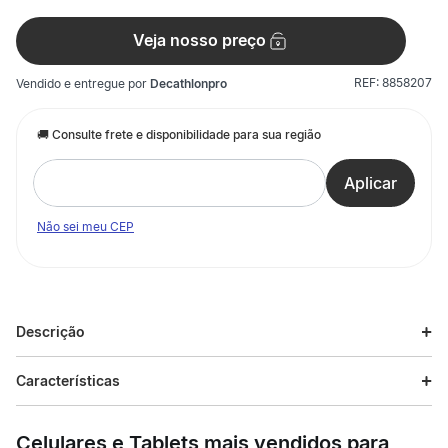
Veja nosso preço
REF:
8858207
Vendido e entregue por
Decathlonpro
Não sei meu CEP
Descrição
Descrição do produto
Características
Você tem sonhado com um par de meias projetadas para a
Especificações
prática de fitness, reduzindo o risco de bolhas nos pés?
Celulares e Tablets mais vendidos para
Disponibilizamos dois pares! Para uma sessão de fitness bem-