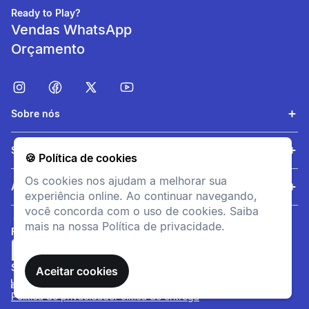
Ready to Play?
Vendas WhatsApp
Orçamento
Sobre nós
Eliminação da
Serviços
🍪 Política de cookies
transpiração
Os cookies nos ajudam a melhorar sua
O tecido especial absorve e
Ajuda
experiência online. Ao continuar navegando,
transfere a transpiração para
você concorda com o uso de cookies. Saiba
o exterior.
mais na nossa Política de privacidade.
FORMAS DE PAGAMENTO
Estabilidade
SITE SEGURO
Aceitar cookies
Uma malha específica para
Política de privacidade
Política de entrega
meias que evita o