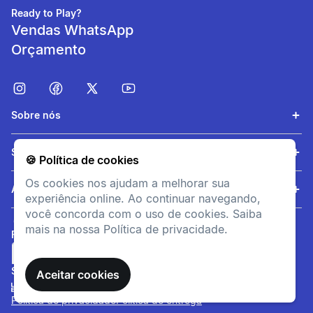
atritos e bolhas.
Ready to Play?
Vendas WhatsApp
Orçamento
Sobre nós
Serviços
🍪 Política de cookies
Os cookies nos ajudam a melhorar sua
Eliminação da
Ajuda
experiência online. Ao continuar navegando,
transpiração
você concorda com o uso de cookies. Saiba
O material em poliamida
mais na nossa Política de privacidade.
FORMAS DE PAGAMENTO
absorve e afasta a umidade,
mantendo os pés secos.
SITE SEGURO
Aceitar cookies
Política de privacidade
Política de entrega