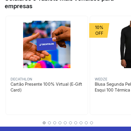
poliamida, faixa elástica de estabilidade e costuras planas na
empresas
Esporte
Corrida
ponta.
Grupo de Esporte
Corrida
10%
Cor Predominante
branco
beneficiosDoProduto
DECATHLON
WEDZE
Cartão Presente 100% Virtual (E-Gift
Blusa Segunda Pel
Card)
Esqui 100 Térmic
Conforto na utilização
Toque suave e costuras
planas na ponta para evitar