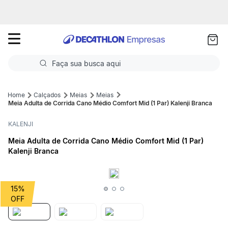
as
ui
Faça sua busca aqui
Termos mais buscados
Calçados
Meias
Meias
Meia Adulta de Corrida Cano Médio Comfort Mid (1 Par) Kalenji Branca
1
º
Futebol
KALENJI
2
º
Corrida
Meia Adulta de Corrida Cano Médio Comfort Mid (1 Par)
Kalenji Branca
3
º
Basquete
4
º
Volei
15%
5
º
Futebol Campo