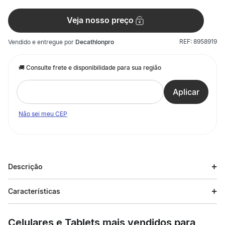
Veja nosso preço
REF:
8958919
Vendido e entregue por
Decathlonpro
Não sei meu CEP
Descrição
Descrição do produto
Características
As Meias de Corrida Mid Kalenji (2 pares) unissex são perfeitas
Especificações
para praticantes de corrida. Desenvolvidas para proteger os
Celulares e Tablets mais vendidos para
pés de bolhas, possuem cano médio, toque suave em