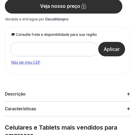
Veja nosso preço
Vendido e entregue por
Decathlonpro
Não sei meu CEP
Descrição
Descrição do produto
Características
As meias Road 500 foram projetadas para proporcionar
Especificações
conforto e rápida secagem durante a prática de ciclismo. Esse
Celulares e Tablets mais vendidos para
modelo oferece um ajuste perfeito nos pés, com pontos de
compressão adequados para o ciclismo proporcionando
Esporte
Ciclismo urbano