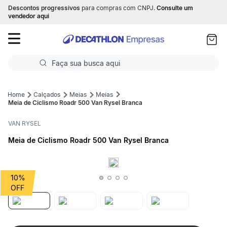
Descontos progressivos
para compras com CNPJ.
Consulte um
as
vendedor aqui
ui
Faça sua busca aqui
Termos mais buscados
Calçados
Meias
Meias
Meia de Ciclismo Roadr 500 Van Rysel Branca
1
º
Futebol
VAN RYSEL
2
º
Corrida
Meia de Ciclismo Roadr 500 Van Rysel Branca
3
º
Basquete
4
º
Volei
10%
5
º
Futebol Campo