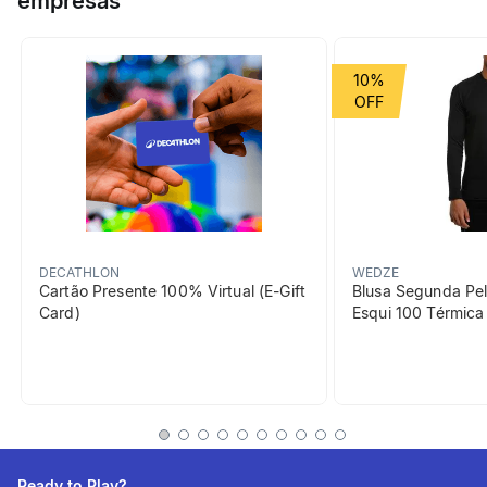
empresas
grande conforto durante o uso.
Grupo de Esporte
Ciclismo
10%
Cor Predominante
azul
preto
rosa
branco
vermelho
beneficiosDoProduto
DECATHLON
WEDZE
Cartão Presente 100% Virtual (E-Gift
Blusa Segunda Pel
Card)
Esqui 100 Térmic
Absorção da humidade
Feito de poliamida com
elastano para melhor
absorção e eliminação do
Ready to Play?