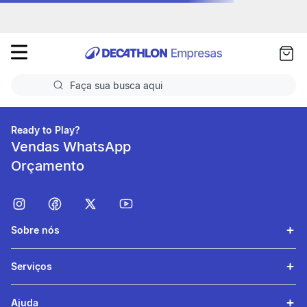
as
ui
Faça sua busca aqui
Termos mais buscados
Ready to Play?
Vendas WhatsApp
1
º
Futebol
Orçamento
2
º
Basquete
3
º
Corrida
Sobre nós
4
º
Volei
5
º
Futebol Campo
Serviços
Ajuda