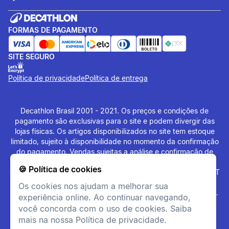
FORMAS DE PAGAMENTO
SITE SEGURO
Política de privacidade
Política de entrega
Decathlon Brasil 2001 - 2021. Os preços e condições de
pagamento são exclusivas para o site e podem divergir das
lojas físicas. Os artigos disponibilizados no site tem estoque
limitado, sujeito à disponibilidade no momento da confirmação
do pagamento. Vendas sujeitas a análise e confirmação de
dados. O site
www.decathlon.com.br
e
🍪 Política de cookies
www.decathlonpro.com.br
são administrados por: IGUASPORT
LTDA CNPJ 02.314.041/0021-21. Rua AV. Cerqueira César
Os cookies nos ajudam a melhorar sua
Coimbra, 626, Alphaville Industrial, Barueri - SP - 06465-090.
experiência online. Ao continuar navegando,
Todos os Direitos Reservados. Copyright - 2021.
você concorda com o uso de cookies. Saiba
mais na nossa Política de privacidade.