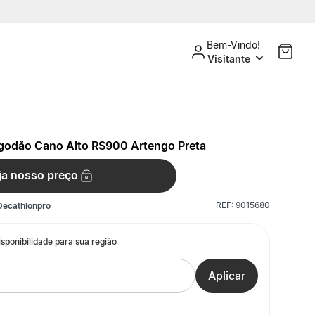
Bem-Vindo!
Visitante
lgodão Cano Alto RS900 Artengo Preta
ja nosso preço
REF:
9015680
Decathlonpro