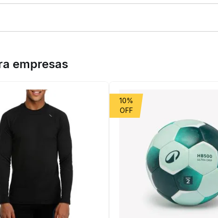
go. Desenvolvida para tenistas que não abrem mão de estabilidade 
rasão. O tecido respirável mantém seus pés secos, enquanto o ajus
ventilação. É a escolha ideal para treinos e jogos intensos.
ara empresas
10%