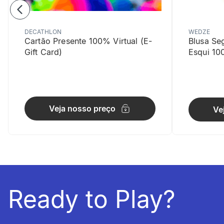
DECATHLON
WEDZE
Cartão Presente 100% Virtual (E-
Blusa Se
Gift Card)
Esqui 10
Resistênc
Reforço no 
Veja nosso preço
Ve
Ready to Play?