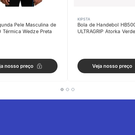
KIPSTA
gunda Pele Masculina de
Bola de Handebol HB50
0 Térmica Wedze Preta
ULTRAGRIP Atorka Verd
ia à abrasão
calcanhar e no meio do pé, aumentando a durabilidade das meias.
ja nosso preço
Veja nosso preço