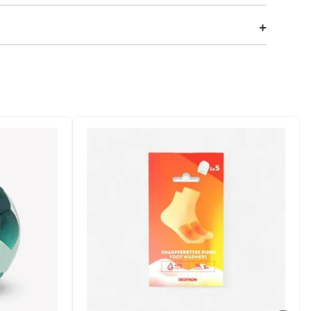
e conforto, ela traz reforço estratégico no calcanhar e
te preciso impede que a meia escorregue. Composta por