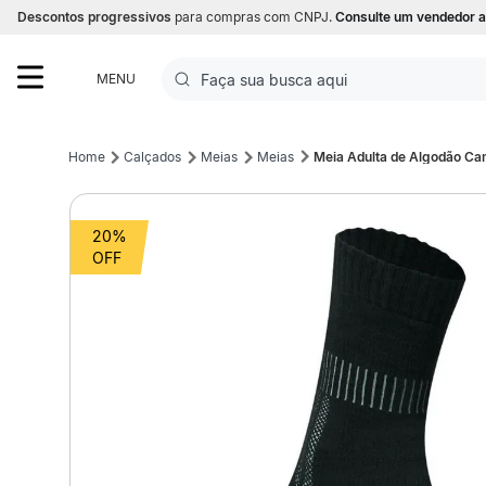
Descontos progressivos
para compras com CNPJ.
Consulte um vendedor a
Faça sua busca aqui
MENU
Termos mais buscados
Calçados
Meias
Meias
Meia Adulta de Algodão Ca
1
º
Futebol
20%
2
º
Basquete
3
º
Corrida
4
º
Volei
5
º
Futebol Campo