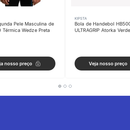
KIPSTA
gunda Pele Masculina de
Bola de Handebol HB50
0 Térmica Wedze Preta
ULTRAGRIP Atorka Verd
idade Morfológica
ástico adapta-se perfeitamente aos diferentes formatos do braço.
ja nosso preço
Veja nosso preço