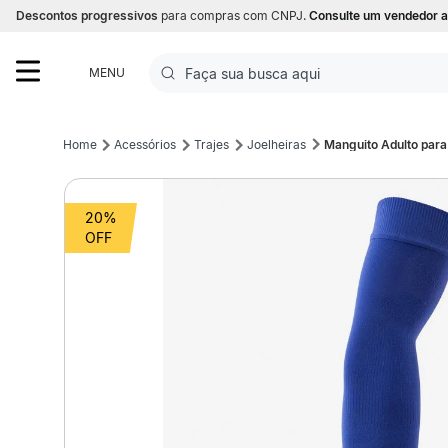
Descontos progressivos
para compras com CNPJ.
Consulte um vendedor a
Faça sua busca aqui
MENU
Termos mais buscados
Acessórios
Trajes
Joelheiras
Manguito Adulto para
1
º
Futebol
20%
2
º
Corrida
3
º
Basquete
4
º
Volei
5
º
Futebol Campo