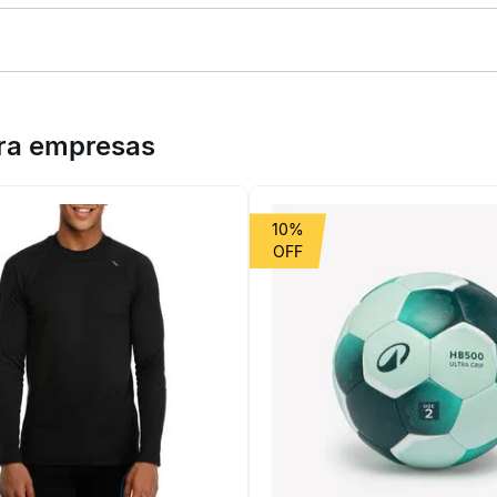
adores de todos os níveis, do iniciante ao avançado. Ideal para trei
lidade morfológica com tecido elástico respirável e secagem rápida
ara empresas
10%