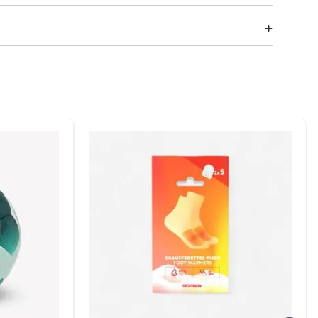
nos e jogos de voleibol. Edição limitada oficial da Liga
.