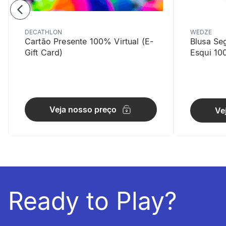
DECATHLON
WEDZE
Cartão Presente 100% Virtual (E-
Blusa Se
Gift Card)
Esqui 10
Adaptabil
O tecido el
Veja nosso preço
Ve
Ready to Play?