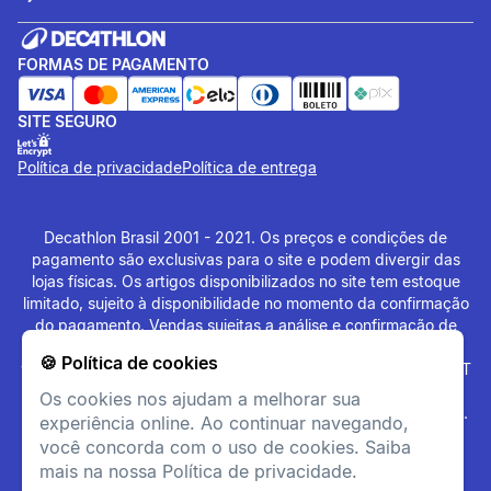
FORMAS DE PAGAMENTO
SITE SEGURO
Política de privacidade
Política de entrega
Decathlon Brasil 2001 - 2021. Os preços e condições de
pagamento são exclusivas para o site e podem divergir das
lojas físicas. Os artigos disponibilizados no site tem estoque
limitado, sujeito à disponibilidade no momento da confirmação
do pagamento. Vendas sujeitas a análise e confirmação de
dados. O site
www.decathlon.com.br
e
🍪 Política de cookies
www.decathlonpro.com.br
são administrados por: IGUASPORT
LTDA CNPJ 02.314.041/0021-21. Rua AV. Cerqueira César
Os cookies nos ajudam a melhorar sua
Coimbra, 626, Alphaville Industrial, Barueri - SP - 06465-090.
experiência online. Ao continuar navegando,
Todos os Direitos Reservados. Copyright - 2021.
você concorda com o uso de cookies. Saiba
mais na nossa Política de privacidade.