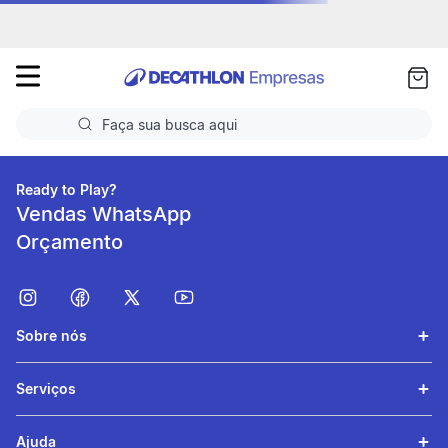
as
ui
Faça sua busca aqui
Termos mais buscados
Ready to Play?
Vendas WhatsApp
1
º
Futebol
Orçamento
2
º
Corrida
3
º
Basquete
Sobre nós
4
º
Volei
5
º
Futebol Campo
Serviços
Ajuda