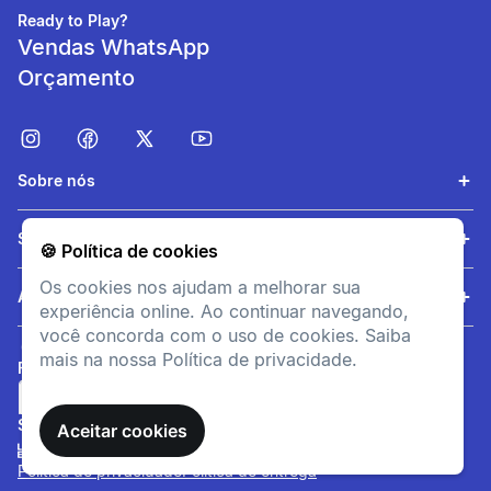
Conforto de utilização
Ready to Play?
Vendas WhatsApp
Mitenes de ciclismo
Orçamento
preformadas para um
conforto máximo.
Respirabilidade
Sobre nós
Tecido malha de rede e
Serviços
palma perfurada a laser.
🍪 Política de cookies
Os cookies nos ajudam a melhorar sua
Ajuda
experiência online. Ao continuar navegando,
Leveza
você concorda com o uso de cookies. Saiba
24 gramas o par.
mais na nossa Política de privacidade.
FORMAS DE PAGAMENTO
SITE SEGURO
informacoesTecnicas
Aceitar cookies
Composição
Política de privacidade
Política de entrega
Tecido traseiro: 25% -