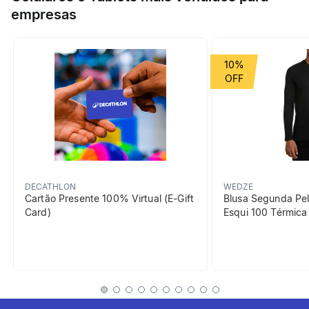
INTERFACE® tridimensional e sem costuras, que se adapta à
empresas
Esporte
Ciclismo urbano
anatomia da mão.
Grupo de Esporte
Ciclismo
10%
beneficiosDoProduto
DECATHLON
WEDZE
Cartão Presente 100% Virtual (E-Gift
Blusa Segunda Pel
Card)
Esqui 100 Térmic
Amortecimento
Palma tridimensional sem
costuras Elastic Interface®.