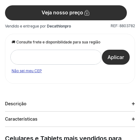
Veja nosso preço
REF:
8803782
Vendido e entregue por
Decathlonpro
Não sei meu CEP
Descrição
Descrição do produto
Características
Desenvolvidas para ciclistas de endurance que buscam um par
Especificações
de luvas acolchoadas, respiráveis e ultraleves. Um novo
Celulares e Tablets mais vendidos para
padrão de conforto para suas mãos, graças à palma ELASTIC