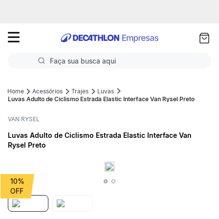
as
ui
Faça sua busca aqui
Termos mais buscados
Acessórios
Trajes
Luvas
Luvas Adulto de Ciclismo Estrada Elastic Interface Van Rysel Preto
1
º
Futebol
VAN RYSEL
2
º
Basquete
Luvas Adulto de Ciclismo Estrada Elastic Interface Van
Rysel Preto
3
º
Corrida
4
º
Volei
10%
5
º
Futebol Campo