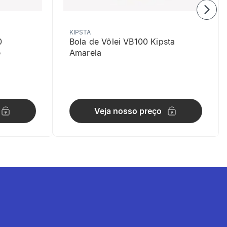
KIPSTA
0
Bola de Vôlei VB100 Kipsta
e
Amarela
Veja nosso preço