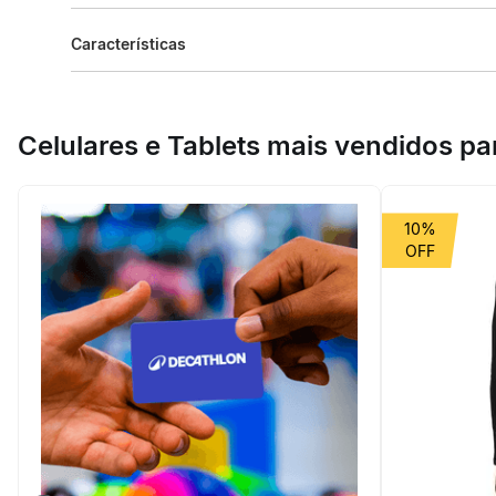
Descrição do produto
Características
Projetada para performance!Conheça as luvas aerodinâmi
Especificações
Celulares e Tablets mais vendidos p
Esporte
Ciclismo es
Grupo de Esporte
Ciclismo
10%
beneficiosDoProduto