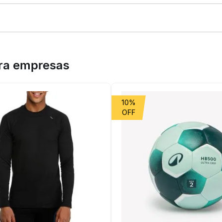
cas RCR-F, desenvolvidas especialmente para ciclistas que querem
ara empresas
trada
10%