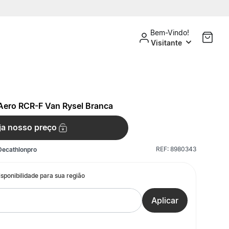
Bem-Vindo!
Visitante
 Aero RCR-F Van Rysel Branca
ja nosso preço
REF:
8980343
Decathlonpro