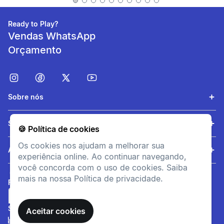
Isolamento térmico com
enchimento de 150g/m² e
forro polar macio de 90g/m².
Ready to Play?
Vendas WhatsApp
Orçamento
Sobre nós
Serviços
🍪 Política de cookies
Os cookies nos ajudam a melhorar sua
Impermeabilidade
Ajuda
experiência online. Ao continuar navegando,
Tecido revestido (2000 mm)
você concorda com o uso de cookies. Saiba
e pala de proteção que
mais na nossa Política de privacidade.
FORMAS DE PAGAMENTO
impedem a entrada de neve.
SITE SEGURO
Aceitar cookies