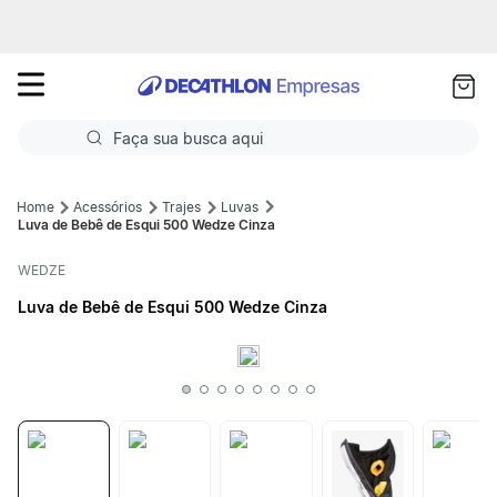
as
ui
Faça sua busca aqui
Termos mais buscados
Acessórios
Trajes
Luvas
Luva de Bebê de Esqui 500 Wedze Cinza
1
º
Futebol
WEDZE
2
º
Basquete
Luva de Bebê de Esqui 500 Wedze Cinza
3
º
Corrida
4
º
Volei
5
º
Futebol Campo