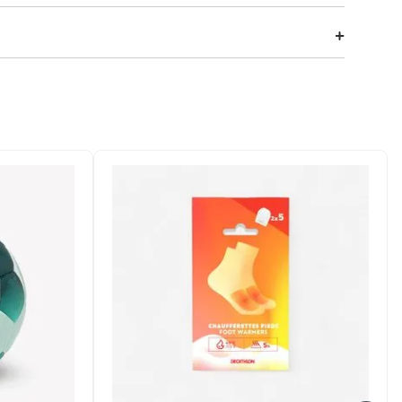
músculos no pós-treino. Iniciação perfeita à auto
com 38 x 13,5 cm para usar no chão ou na parede.