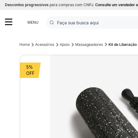
Descontos progressivos
para compras com CNPJ.
Consulte um vendedor a
Faça sua busca aqui
MENU
Termos mais buscados
Acessórios
Apoio
Massageadores
Kit de Liberação
1
º
Futebol
5%
2
º
Basquete
3
º
Corrida
4
º
Volei
5
º
Futebol Campo