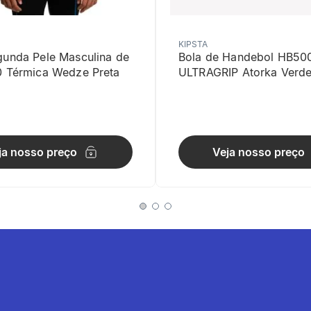
KIPSTA
gunda Pele Masculina de
Bola de Handebol HB50
0 Térmica Wedze Preta
ULTRAGRIP Atorka Verd
cia
s complementares para massagear todos os grupos musculares.
ja nosso preço
Veja nosso preço