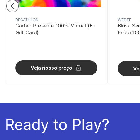
DECATHLON
WEDZE
Cartão Presente 100% Virtual (E-
Blusa Se
Gift Card)
Esqui 10
Polivalên
3 acessório
Veja nosso preço
Ve
Ready to Play?