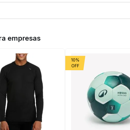
tão, desenvolvido para esportistas de todos os níveis relaxarem os 
 150 kg, com bola e bastão armazenados no interior. Conjunto leve 
ara empresas
10%