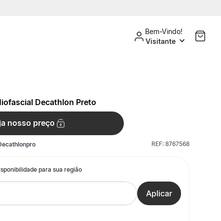
Bem-Vindo!
Visitante
Miofascial Decathlon Preto
ja nosso preço
REF:
8767568
Decathlonpro