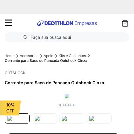
as
ui
Faça sua busca aqui
Termos mais buscados
Acessórios
Apoio
Kits e Conjuntos
Corrente para Saco de Pancada Outshock Cinza
1
º
Futebol
OUTSHOCK
2
º
Corrida
Corrente para Saco de Pancada Outshock Cinza
3
º
Basquete
4
º
Volei
10%
5
º
Futebol Campo