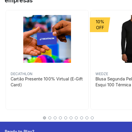
empresas
Grupo de Esporte
Luta
10%
beneficiosDoProduto
DECATHLON
WEDZE
Cartão Presente 100% Virtual (E-Gift
Blusa Segunda Pel
Card)
Esqui 100 Térmic
Capacidade
Capacidade de 400kg
informacoesTecnicas
Garantia
Ready to Play?