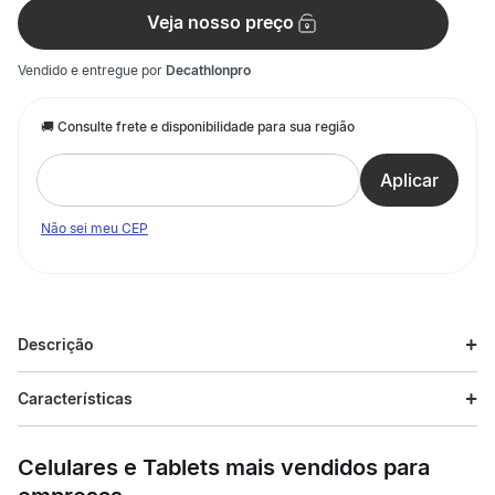
Veja nosso preço
Vendido e entregue por
Decathlonpro
Não sei meu CEP
Descrição
Descrição do produto
Características
Prática de boxe. Ideal para seu saco de pancada.
Especificações
Desenvolvida para garantir a sua segurança na hora do treino
Celulares e Tablets mais vendidos para
com seu saco de pancada.
Esporte
Boxe e muay thai