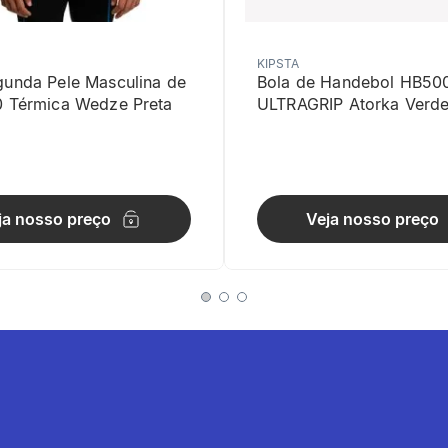
KIPSTA
gunda Pele Masculina de
Bola de Handebol HB50
0 Térmica Wedze Preta
ULTRAGRIP Atorka Verd
dos impactos
ja nosso preço
Veja nosso preço
a de espuma (flexível e densa) que garante proteção eficaz em qu