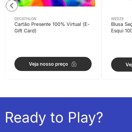
DECATHLON
WEDZE
Cartão Presente 100% Virtual (E-
Blusa Se
Gift Card)
Esqui 10
Proteção 
Veja nosso preço
Ve
Dupla camad
Ready to Play?