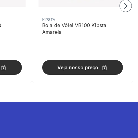
KIPSTA
0
Bola de Vôlei VB100 Kipsta
e
Amarela
Veja nosso preço
adra.