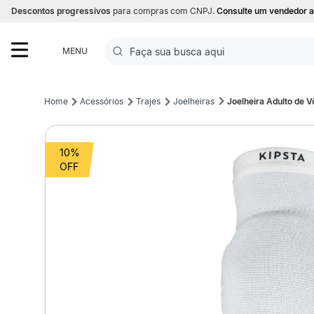
Descontos progressivos
para compras com CNPJ.
Consulte um vendedor a
Faça sua busca aqui
MENU
Termos mais buscados
Acessórios
Trajes
Joelheiras
Joelheira Adulto de 
1
º
Futebol
10%
2
º
Basquete
3
º
Corrida
4
º
Volei
5
º
Futebol Campo