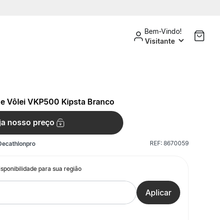
Bem-Vindo!
Visitante
de Vôlei VKP500 Kipsta Branco
ja nosso preço
REF:
8670059
Decathlonpro