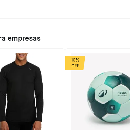
ara máxima proteção e conforto em treinos intensos nas quadras in
s bandas elásticas que oferecem estabilidade e proteção frontal e la
ara empresas
10%