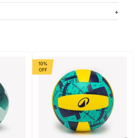
ternas. Com dupla espuma, amortece impactos e possui
teral.
10%