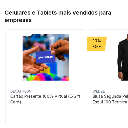
Esta joelheira com reforços laterais oferece apoio ao teu joelho
Especificações
durante a prática esportiva, proporcionando maior estabilidade
Celulares e Tablets mais vendidos para
e proteção contra lesões.
empresas
Esporte
Nutrição
Grupo de Esporte
Nutrição e cuidados
10%
beneficiosDoProduto
DECATHLON
WEDZE
Cartão Presente 100% Virtual (E-Gift
Blusa Segunda Pel
Card)
Esqui 100 Térmic
Reduz os impactos nas
articulações
Malha compressiva e