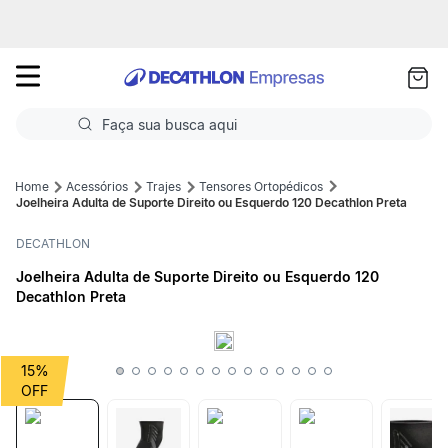
as
ui
Faça sua busca aqui
Termos mais buscados
Acessórios
Trajes
Tensores Ortopédicos
Joelheira Adulta de Suporte Direito ou Esquerdo 120 Decathlon Preta
1
º
Futebol
DECATHLON
2
º
Corrida
Joelheira Adulta de Suporte Direito ou Esquerdo 120
Decathlon Preta
3
º
Basquete
4
º
Volei
15%
5
º
Futebol Campo