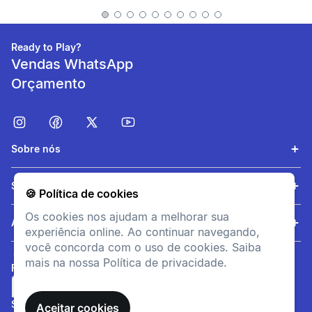
reforços laterais
Ready to Play?
Vendas WhatsApp
Orçamento
Sobre nós
Aderência
Serviços
🍪 Política de cookies
Silicone antiderrapante
Os cookies nos ajudam a melhorar sua
Ajuda
experiência online. Ao continuar navegando,
você concorda com o uso de cookies. Saiba
informacoesTecnicas
mais na nossa Política de privacidade.
Quando e porquê devo
FORMAS DE PAGAMENTO
usar uma joelheira?
SITE SEGURO
Sua malha respirável e as
Aceitar cookies