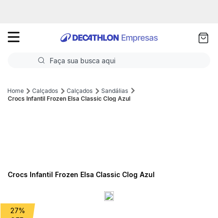
as
ui
Faça sua busca aqui
Termos mais buscados
Calçados
Calçados
Sandálias
Crocs Infantil Frozen Elsa Classic Clog Azul
1
º
Futebol
2
º
Basquete
3
º
Corrida
4
º
Volei
Crocs Infantil Frozen Elsa Classic Clog Azul
5
º
Futebol Campo
27%