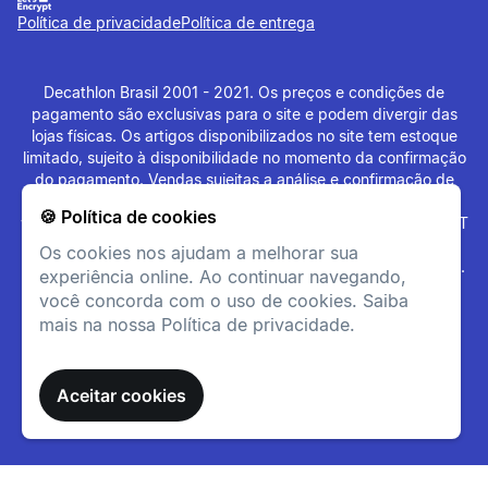
Política de privacidade
Política de entrega
Decathlon Brasil 2001 - 2021. Os preços e condições de
pagamento são exclusivas para o site e podem divergir das
lojas físicas. Os artigos disponibilizados no site tem estoque
limitado, sujeito à disponibilidade no momento da confirmação
do pagamento. Vendas sujeitas a análise e confirmação de
Leveza
dados. O site
www.decathlon.com.br
e
🍪 Política de cookies
www.decathlonpro.com.br
são administrados por: IGUASPORT
Incrivelmente leve e
LTDA CNPJ 02.314.041/0021-21. Rua AV. Cerqueira César
Os cookies nos ajudam a melhorar sua
divertido de usar.
Coimbra, 626, Alphaville Industrial, Barueri - SP - 06465-090.
experiência online. Ao continuar navegando,
Todos os Direitos Reservados. Copyright - 2021.
você concorda com o uso de cookies. Saiba
mais na nossa Política de privacidade.
informacoesTecnicas
Elsa Classic Clog Crocs
Design Mágico: Com o
Aceitar cookies
brilhante padrão de gelo do
vestido da Elsa, este clog é
pura magia!
Jibbitz™ Gelados: Cinco