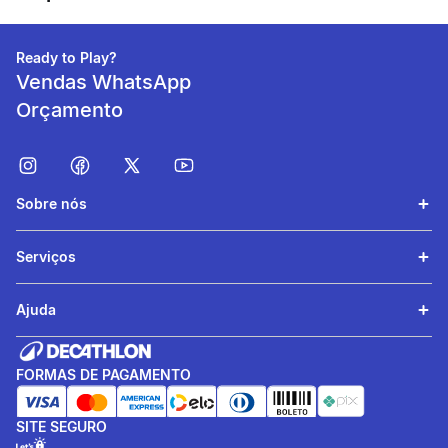
Frozen Elsa Classic Clog! Inspirado na Rainha Elsa, este clog é
perfeito para os fãs de Frozen que não abrem mão do
Grupo de Esporte
Esportes aquáticos
conforto.
Ready to Play?
Vendas WhatsApp
beneficiosDoProduto
Orçamento
Sobre nós
Serviços
Flexibilidade
Ajuda
Leveza, flexibilidade e
conforto de 360 graus para
FORMAS DE PAGAMENTO
os pezinhos.
SITE SEGURO