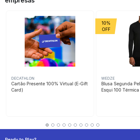
empresas
forro polar macio. Possui etiqueta interna para nome.
Grupo de Esporte
Montanha
10%
Cor Predominante
cinza
beneficiosDoProduto
DECATHLON
WEDZE
Cartão Presente 100% Virtual (E-Gift
Blusa Segunda Pel
Card)
Esqui 100 Térmic
Aquecimento
Formato inca envolvente e
forro polar que garantem
máximo calor no frio.
Ready to Play?