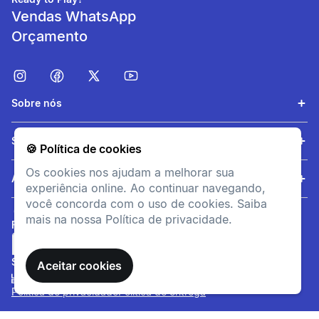
Vendas WhatsApp
Orçamento
Sobre nós
Serviços
🍪 Política de cookies
Os cookies nos ajudam a melhorar sua
Personalização
Ajuda
experiência online. Ao continuar navegando,
Etiqueta interna prática para
você concorda com o uso de cookies. Saiba
escrever o nome da criança
mais na nossa Política de privacidade.
FORMAS DE PAGAMENTO
facilmente.
SITE SEGURO
Aceitar cookies
informacoesTecnicas
Desenvolvido e
Política de privacidade
Política de entrega
Aprovado