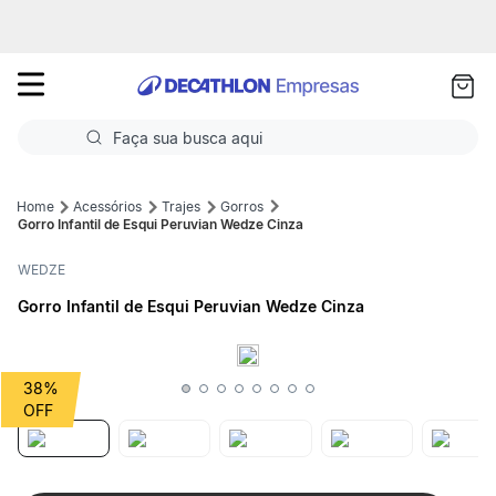
as
ui
Faça sua busca aqui
Termos mais buscados
Acessórios
Trajes
Gorros
Gorro Infantil de Esqui Peruvian Wedze Cinza
1
º
Futebol
WEDZE
2
º
Basquete
Gorro Infantil de Esqui Peruvian Wedze Cinza
3
º
Corrida
4
º
Volei
38%
5
º
Futebol Campo