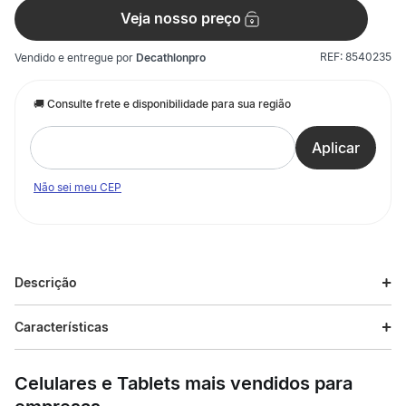
Veja nosso preço
REF:
8540235
Vendido e entregue por
Decathlonpro
Não sei meu CEP
Descrição
Descrição do produto
Características
Ideal para crianças, o Gorro Infantil de Esqui Peruvian Wedze
Especificações
garante máxima proteção no frio intenso para práticas de Ski e
Celulares e Tablets mais vendidos para
Snowboard. Com formato inca que protege as orelhas e malha
grossa, este gorro oferece aquecimento superior graças ao
Esporte
Ski e Snowboard