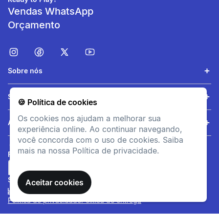
Vendas WhatsApp
Orçamento
Sobre nós
Compacidade
Serviços
🍪 Política de cookies
Design pouco volumoso que
Os cookies nos ajudam a melhorar sua
se guarda facilmente em um
Ajuda
experiência online. Ao continuar navegando,
bolso ou mochila.
você concorda com o uso de cookies. Saiba
mais na nossa Política de privacidade.
FORMAS DE PAGAMENTO
SITE SEGURO
Aceitar cookies
Política de privacidade
Política de entrega