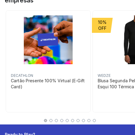
empresas
bloqueador que a transforma em gorro.
Grupo de Esporte
Montanha
10%
beneficiosDoProduto
DECATHLON
WEDZE
Cartão Presente 100% Virtual (E-Gift
Blusa Segunda Pel
Card)
Esqui 100 Térmic
Aquecimento
Malha polar macia que
proporciona o máximo de
calor para o pescoço.
Ready to Play?