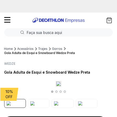
as
ui
Faça sua busca aqui
Termos mais buscados
Acessórios
Trajes
Gorros
Gola Adulta de Esqui e Snowboard Wedze Preta
1
º
Futebol
WEDZE
2
º
Basquete
Gola Adulta de Esqui e Snowboard Wedze Preta
3
º
Corrida
4
º
Volei
10%
5
º
Futebol Campo