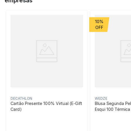
empresas
Grupo de Esporte
Montanha
10%
beneficiosDoProduto
Isothermal
DECATHLON
WEDZE
Mantém as bebidas quentes
Cartão Presente 100% Virtual (E-Gift
Blusa Segunda Pel
por 1 dia (23 horas) | Norma
Card)
Esqui 100 Térmic
ISO 12546-1