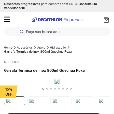
Descontos progressivos
para compras com CNPJ.
Consulte um
as
vendedor aqui
ui
Faça sua busca aqui
Termos mais buscados
Acessórios
Apoio
Hidratação
Garrafa Térmica de Inox 800ml Quechua Roxa
1
º
Futebol
QUECHUA
2
º
Corrida
Garrafa Térmica de Inox 800ml Quechua Roxa
3
º
Basquete
4
º
Volei
15%
5
º
Futebol Campo