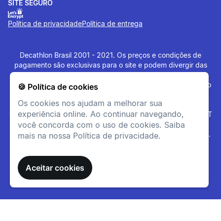
SITE SEGURO
Política de privacidade
Política de entrega
Resistência
Parede dupla em inox 18/8
Decathlon Brasil 2001 - 2021. Os preços e condições de
(304) com vácuo entre elas.
pagamento são exclusivas para o site e podem divergir das
lojas físicas. Os artigos disponibilizados no site tem estoque
limitado, sujeito à disponibilidade no momento da confirmação
🍪 Política de cookies
do pagamento. Vendas sujeitas a análise e confirmação de
Os cookies nos ajudam a melhorar sua
dados. O site
www.decathlon.com.br
e
experiência online. Ao continuar navegando,
www.decathlonpro.com.br
são administrados por: IGUASPORT
LTDA CNPJ 02.314.041/0021-21. Rua AV. Cerqueira César
você concorda com o uso de cookies. Saiba
Coimbra, 626, Alphaville Industrial, Barueri - SP - 06465-090.
mais na nossa Política de privacidade.
Todos os Direitos Reservados. Copyright - 2021.
Aceitar cookies
Facilidade Manutenção
Fácil de limpar graças à
tampa desenroscável.