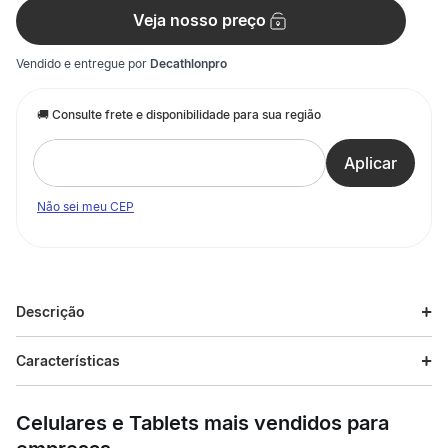
Veja nosso preço
Vendido e entregue por
Decathlonpro
Não sei meu CEP
Descrição
Descrição do produto
Características
Precisa manter as suas bebidas quentes ou frias durante várias
Especificações
horas? Os nossos criadores desenvolveram esta garrafa de aço
Celulares e Tablets mais vendidos para
inox, sólida e isolante.
Esporte
Trilha e Trekking