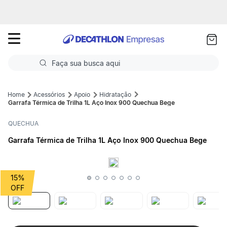
as
ui
Faça sua busca aqui
Termos mais buscados
Acessórios
Apoio
Hidratação
Garrafa Térmica de Trilha 1L Aço Inox 900 Quechua Bege
1
º
Futebol
QUECHUA
2
º
Basquete
Garrafa Térmica de Trilha 1L Aço Inox 900 Quechua Bege
3
º
Corrida
4
º
Volei
15%
5
º
Futebol Campo