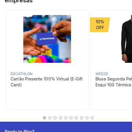
empresas
Grupo de Esporte
Montanha
10%
beneficiosDoProduto
DECATHLON
WEDZE
Cartão Presente 100% Virtual (E-Gift
Blusa Segunda Pel
Card)
Esqui 100 Térmic
Isothermal
Alimentos quentes por 12
horas | Em conformidade
com a norma ISO 12546-1
Ready to Play?