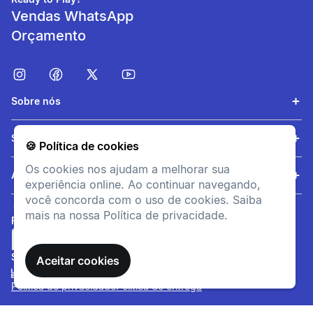
Vendas WhatsApp
Orçamento
Sobre nós
Capacidade
Serviços
🍪 Política de cookies
1L | 550g | Dimensões: 10cm
Os cookies nos ajudam a melhorar sua
x 23,5cm
Ajuda
experiência online. Ao continuar navegando,
você concorda com o uso de cookies. Saiba
mais na nossa Política de privacidade.
FORMAS DE PAGAMENTO
SITE SEGURO
Aceitar cookies
Política de privacidade
Política de entrega