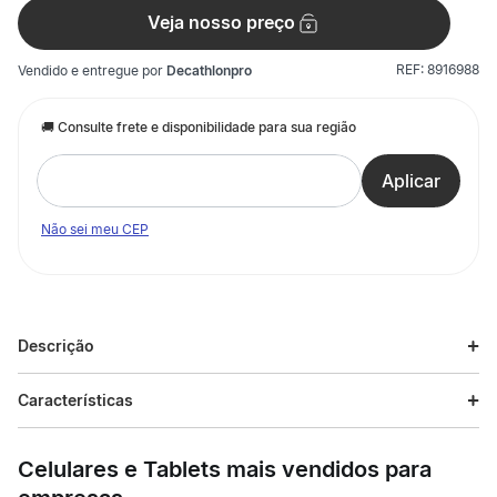
Veja nosso preço
REF:
8916988
Vendido e entregue por
Decathlonpro
Não sei meu CEP
Descrição
Descrição do produto
Características
Essa garrafa térmica 1L, com parede dupla de aço inoxidável,
Especificações
conserva suas bebidas. Beba sua bebida onde quer que
Celulares e Tablets mais vendidos para
esteja, até mesmo no carro.
Esporte
Trilha e Trekking