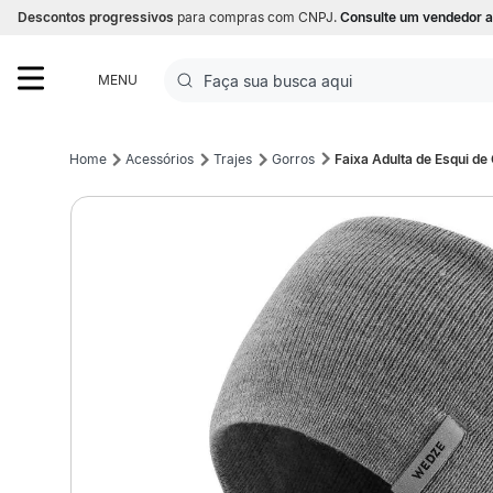
Descontos progressivos
para compras com CNPJ.
Consulte um vendedor a
Faça sua busca aqui
MENU
Termos mais buscados
Acessórios
Trajes
Gorros
Faixa Adulta de Esqui d
1
º
Futebol
2
º
Corrida
3
º
Basquete
4
º
Volei
5
º
Futebol Campo