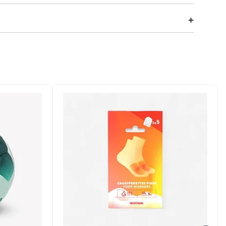
incluem uma pequena etiqueta interior situada na
ediatamente o sentido correto para vestir: basta
xa fica perfeitamente estável na cabeça!