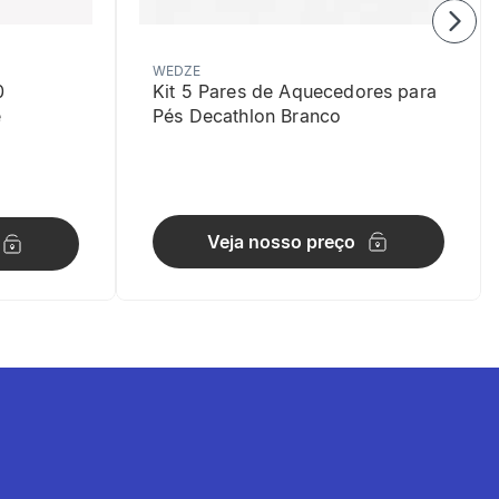
orresponde a um perímetro de cabeça entre 56 e 59
WEDZE
edida pode variar ligeiramente.
0
Kit 5 Pares de Aquecedores para
e
Pés Decathlon Branco
 formato gorro.
Veja nosso preço
tes de o guardar.
tes de o guardar.