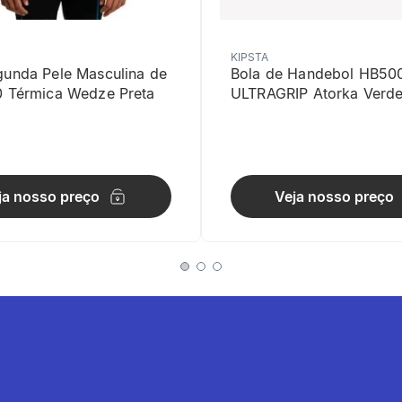
Tamanho
Nos modelos WEDZE, o tamanho para adulto c
KIPSTA
cm. Consoante a elasticidade da malha, esta m
gunda Pele Masculina de
Bola de Handebol HB50
0 Térmica Wedze Preta
ULTRAGRIP Atorka Verd
Panóplia
Esta faixa de cabelo simples também existe no
Garantia
ja nosso preço
Veja nosso preço
2 ANOS
Armazenamento
Verificar se o produto está totalmente seco an
Restrição de Uso
Verificar se o produto está totalmente seco an