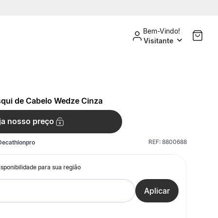
Bem-Vindo!
Visitante
squi de Cabelo Wedze Cinza
ja nosso preço
REF:
8800688
Decathlonpro