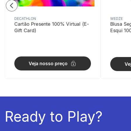
DECATHLON
WEDZE
Cartão Presente 100% Virtual (E-
Blusa Se
Gift Card)
Esqui 10
Veja nosso preço
Ve
Ready to Play?