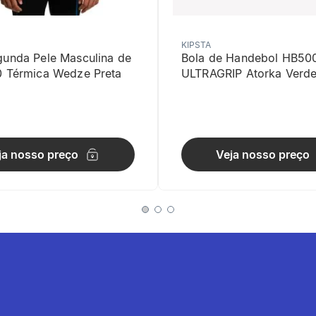
KIPSTA
gunda Pele Masculina de
Bola de Handebol HB50
0 Térmica Wedze Preta
ULTRAGRIP Atorka Verd
de desempenho
ja nosso preço
Veja nosso preço
erformance muscular em atividades de alta intensidade e explosão.