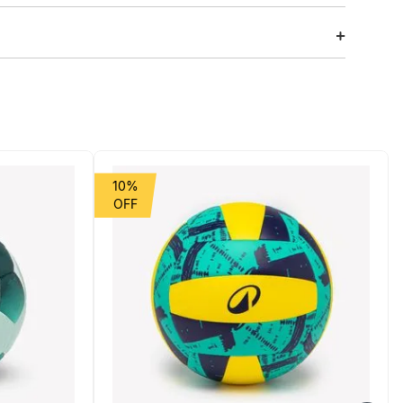
a para atletas de musculação e treinos de alta
ize seus resultados diários garantindo mais energia e
ua na Decathlon e evolua!
10%