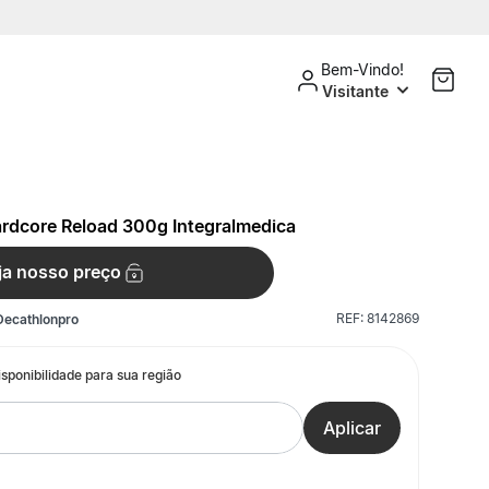
Bem-Vindo!
Visitante
ardcore Reload 300g Integralmedica
ja nosso preço
REF:
8142869
Decathlonpro