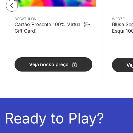
DECATHLON
WEDZE
Cartão Presente 100% Virtual (E-
Blusa Se
Gift Card)
Esqui 10
Aumento 
Veja nosso preço
Ve
Melhora a p
Ready to Play?