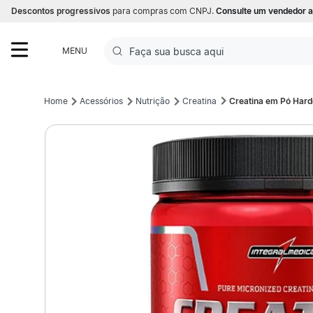
Descontos progressivos
para compras com CNPJ.
Consulte um vendedor a
Faça sua busca aqui
MENU
Termos mais buscados
Acessórios
Nutrição
Creatina
Creatina em Pó Hard
1
º
Futebol
2
º
Basquete
3
º
Corrida
4
º
Volei
5
º
Futebol Campo