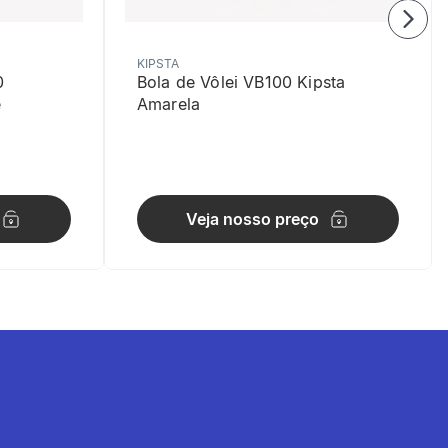
KIPSTA
0
Bola de Vôlei VB100 Kipsta
e
Amarela
Veja nosso preço