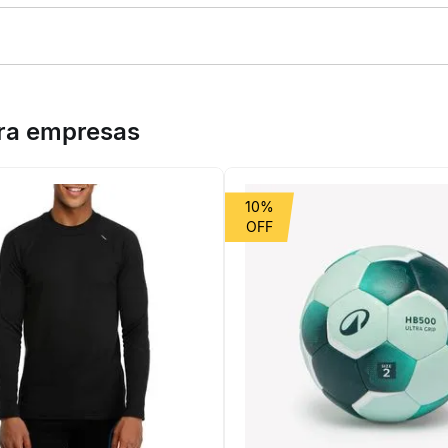
 o conjunto de talheres camping Quechua é ideal para refeições prát
ida sem BPA, resiste ao calor (100°C) e não danifica panelas com r
ara empresas
10%
a, roxo, verde