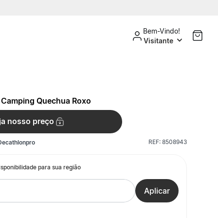
Bem-Vindo!
Visitante
de Camping Quechua Roxo
ja nosso preço
REF:
8508943
Decathlonpro