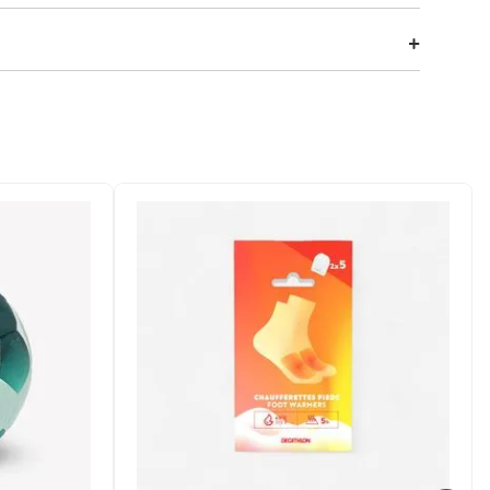
icas na sua aventura. Este conjunto conta com garfo, faca
evestimento antiaderente.