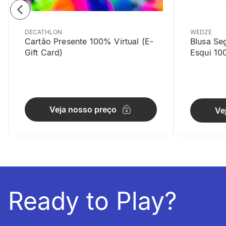
DECATHLON
WEDZE
Cartão Presente 100% Virtual (E-
Blusa Se
Gift Card)
Esqui 10
Fácil de u
Veja nosso preço
Ve
Kit com 3 ta
Ready to Play?