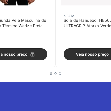
KIPSTA
gunda Pele Masculina de
Bola de Handebol HB50
0 Térmica Wedze Preta
ULTRAGRIP Atorka Verd
sar
ja nosso preço
Veja nosso preço
lheres (garfo, colher e faca) que se encaixam perfeitamente.