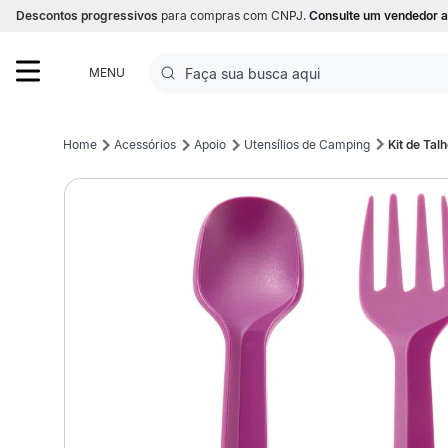
Descontos progressivos
para compras com CNPJ.
Consulte um vendedor a
Faça sua busca aqui
MENU
Termos mais buscados
Acessórios
Apoio
Utensílios de Camping
Kit de Ta
1
º
Futebol
2
º
Basquete
3
º
Corrida
4
º
Volei
5
º
Futebol Campo