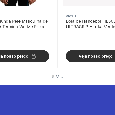
KIPSTA
gunda Pele Masculina de
Bola de Handebol HB50
0 Térmica Wedze Preta
ULTRAGRIP Atorka Verd
ja nosso preço
Veja nosso preço
 raquete garantem excelente fluidez de movimentos, mesmo com ven