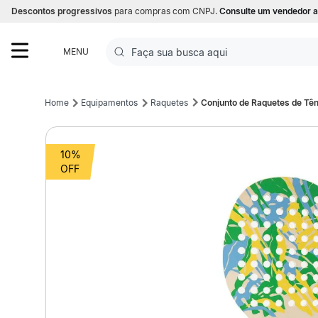
Descontos progressivos
para compras com CNPJ.
Consulte um vendedor a
Faça sua busca aqui
MENU
Termos mais buscados
Equipamentos
Raquetes
Conjunto de Raquetes de Tên
1
º
Futebol
10%
2
º
Basquete
3
º
Corrida
4
º
Volei
5
º
Futebol Campo