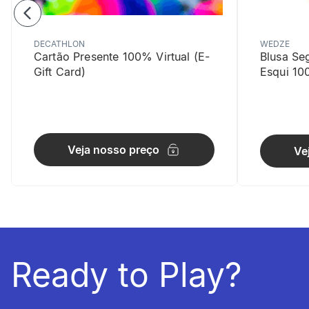
DECATHLON
WEDZE
Cartão Presente 100% Virtual (E-
Blusa Se
Gift Card)
Esqui 10
Manuseio
Veja nosso preço
Ve
Os furos na
Ready to Play?