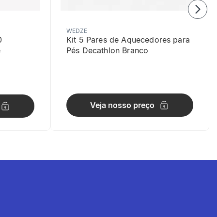
WEDZE
0
Kit 5 Pares de Aquecedores para
e
Pés Decathlon Branco
Veja nosso preço
to.