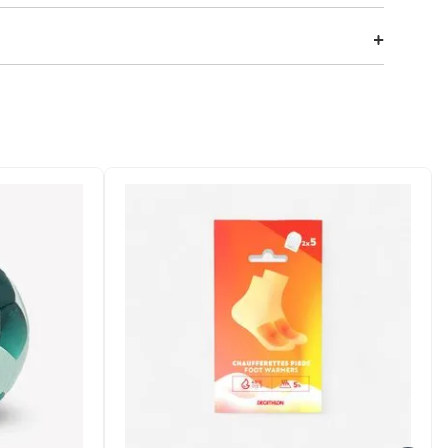
m raquetes de madeira ultraleves (250g) e furos
ndo que você aproveite cada partida sem fadiga. Prático e
os na areia!