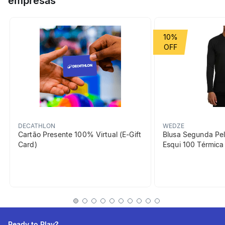
empresas
2 bolas de ping pong. As pequenas mesas transformam-se no
teu campo de jogo favorito!
Grupo de Esporte
Raquetes
10%
Cor Predominante
preto
beneficiosDoProduto
DECATHLON
WEDZE
Cartão Presente 100% Virtual (E-Gift
Blusa Segunda Pel
Card)
Esqui 100 Térmic
Facilidade de
montagem /
desmontagem
As pinças permitem instalá-
Ready to Play?