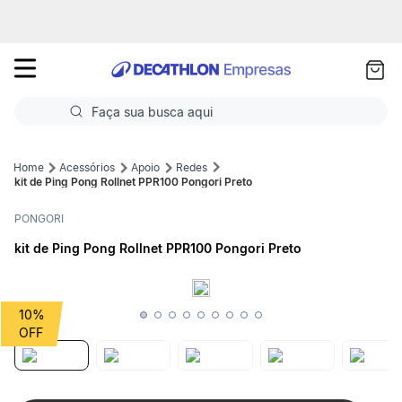
as
ui
Faça sua busca aqui
Termos mais buscados
Acessórios
Apoio
Redes
kit de Ping Pong Rollnet PPR100 Pongori Preto
1
º
Futebol
PONGORI
2
º
Corrida
kit de Ping Pong Rollnet PPR100 Pongori Preto
3
º
Basquete
4
º
Volei
10%
5
º
Futebol Campo