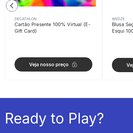
DECATHLON
WEDZE
Cartão Presente 100% Virtual (E-
Blusa Se
Gift Card)
Esqui 10
Compaci
Veja nosso preço
Ve
Seu conjunt
Ready to Play?