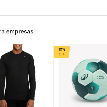
udá-lo a descobrir a pesca.Projetado para pesca com isca e desem
ara empresas
10%