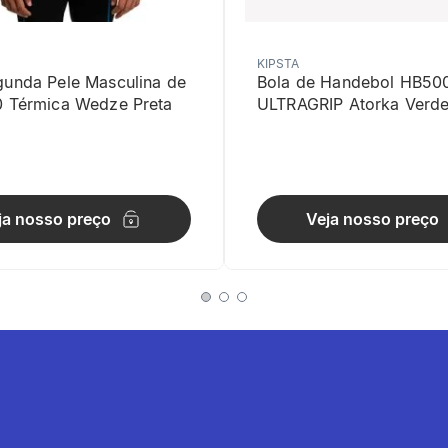
KIPSTA
gunda Pele Masculina de
Bola de Handebol HB50
0 Térmica Wedze Preta
ULTRAGRIP Atorka Verd
dade
ja nosso preço
Veja nosso preço
o irá com você para qualquer lugar graças ao tamanho compacto