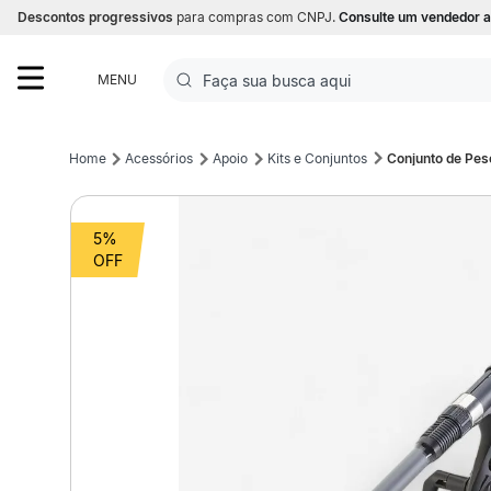
Descontos progressivos
para compras com CNPJ.
Consulte um vendedor a
Faça sua busca aqui
MENU
Termos mais buscados
Acessórios
Apoio
Kits e Conjuntos
Conjunto de Pes
1
º
Futebol
5%
2
º
Basquete
3
º
Corrida
4
º
Volei
5
º
Futebol Campo