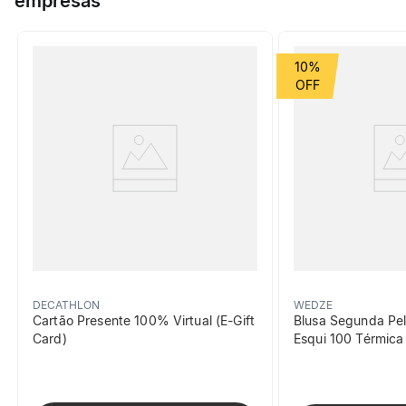
empresas
para essas situações, sendo ideal para 4 pessoas.
Grupo de Esporte
Montanha
10%
beneficiosDoProduto
Facilidade de
transporte
DECATHLON
WEDZE
Cartão Presente 100% Virtual (E-Gift
Blusa Segunda Pel
Conjunto Cook vem com
Card)
Esqui 100 Térmic
bolsa para transporte que
comporta todos os itens.