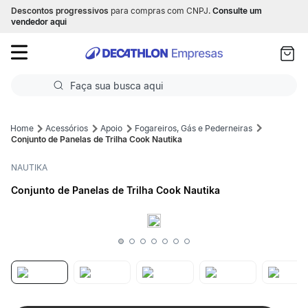
Descontos progressivos
para compras com CNPJ.
Consulte um
as
vendedor aqui
ui
Faça sua busca aqui
Termos mais buscados
Acessórios
Apoio
Fogareiros, Gás e Pederneiras
Conjunto de Panelas de Trilha Cook Nautika
1
º
Futebol
NAUTIKA
2
º
Corrida
Conjunto de Panelas de Trilha Cook Nautika
3
º
Basquete
4
º
Volei
5
º
Futebol Campo