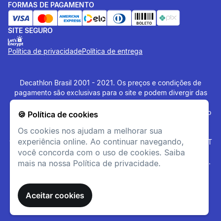
FORMAS DE PAGAMENTO
Conjunto
SITE SEGURO
1 frigideira, 1 panela
pequena, 1 panela grande, 1
Política de privacidade
Política de entrega
leiteira, 4 pratos plásticos, 4
xícaras plásticas, 1 saleiro, 1
pimenteiro e 1 cabo pegador
Decathlon Brasil 2001 - 2021. Os preços e condições de
multi funcional.
pagamento são exclusivas para o site e podem divergir das
lojas físicas. Os artigos disponibilizados no site tem estoque
limitado, sujeito à disponibilidade no momento da confirmação
🍪 Política de cookies
do pagamento. Vendas sujeitas a análise e confirmação de
Os cookies nos ajudam a melhorar sua
dados. O site
www.decathlon.com.br
e
experiência online. Ao continuar navegando,
www.decathlonpro.com.br
são administrados por: IGUASPORT
LTDA CNPJ 02.314.041/0021-21. Rua AV. Cerqueira César
você concorda com o uso de cookies. Saiba
Coimbra, 626, Alphaville Industrial, Barueri - SP - 06465-090.
mais na nossa Política de privacidade.
Todos os Direitos Reservados. Copyright - 2021.
Aceitar cookies