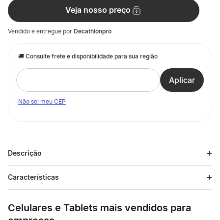
Veja nosso preço
Vendido e entregue por
Decathlonpro
Não sei meu CEP
Descrição
Descrição do produto
Características
Seja para uma refeição durante um acampamento, por
Especificações
exemplo, utensílios práticos e leves de cozinha são sempre
Celulares e Tablets mais vendidos para
necessários para a preparação. O Conjunto Cook da Nautika é
um exemplo de conjunto de utensílios domésticos voltados
Esporte
Trilha e Trekking