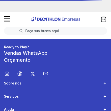
as
ui
Faça sua busca aqui
Termos mais buscados
Ready to Play?
Vendas WhatsApp
1
º
Futebol
Orçamento
2
º
Basquete
3
º
Corrida
Sobre nós
4
º
Volei
5
º
Futebol Campo
Serviços
Ajuda