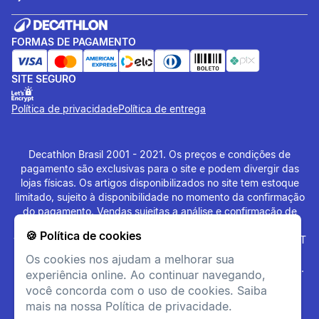
FORMAS DE PAGAMENTO
SITE SEGURO
Política de privacidade
Política de entrega
Decathlon Brasil 2001 - 2021. Os preços e condições de
pagamento são exclusivas para o site e podem divergir das
lojas físicas. Os artigos disponibilizados no site tem estoque
limitado, sujeito à disponibilidade no momento da confirmação
do pagamento. Vendas sujeitas a análise e confirmação de
dados. O site
www.decathlon.com.br
e
🍪 Política de cookies
www.decathlonpro.com.br
são administrados por: IGUASPORT
LTDA CNPJ 02.314.041/0021-21. Rua AV. Cerqueira César
Os cookies nos ajudam a melhorar sua
Coimbra, 626, Alphaville Industrial, Barueri - SP - 06465-090.
experiência online. Ao continuar navegando,
Todos os Direitos Reservados. Copyright - 2021.
você concorda com o uso de cookies. Saiba
mais na nossa Política de privacidade.